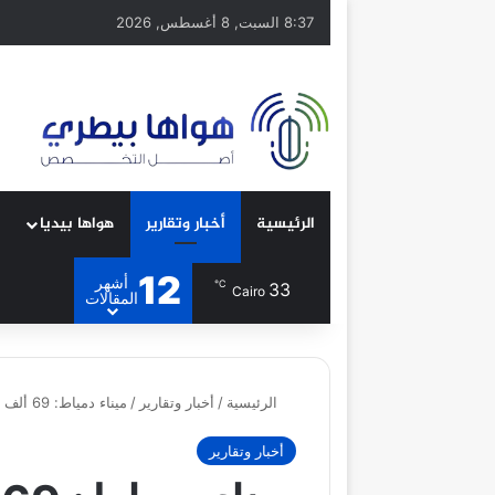
8:37 السبت, 8 أغسطس, 2026
الرئيسية
أخبار وتقارير
هواها بيديا
12
أشهر
℃
33
Cairo
المقالات
الرئيسية
/
أخبار وتقارير
/
ميناء دمياط: 69 ألف طن وارد و37 ألف صادر خلال اليوم الأحد
أخبار وتقارير