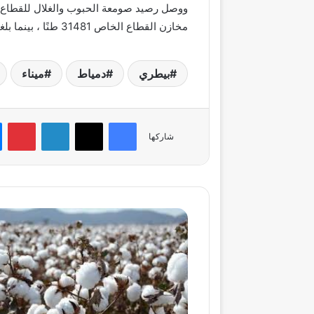
مخازن القطاع الخاص 31481 طنًا ، بينما بلغت حركة الشاحنات دخولًا وخروجاً عدد 5031 حركة
بيطري
دمياط
ميناء
فيسبوك
‫X
لينكدإن
بي
شاركها
القطن
المصري
يعود
بقوة..
أصناف
جديدة
وإنتاجية