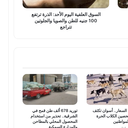
جنيه
للطن
والصويا
السوق العلفية اليوم الأحد: الذرة ترتفع
والجلوتين
100 جنيه للطن والصويا والجلوتين
تتراجع
تتراجع
السعار.. أسوان تكثف
توريد 678 ألف طن قمح في
حصين الكلاب الحرة
الشرقية.. تحذير من استخدام
لمواطنين
المحصول المحلي بالمطاحن
والمزارع السمكية