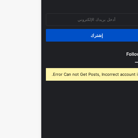
روني
Follo
Error Can not Get Posts, Incorrect account i