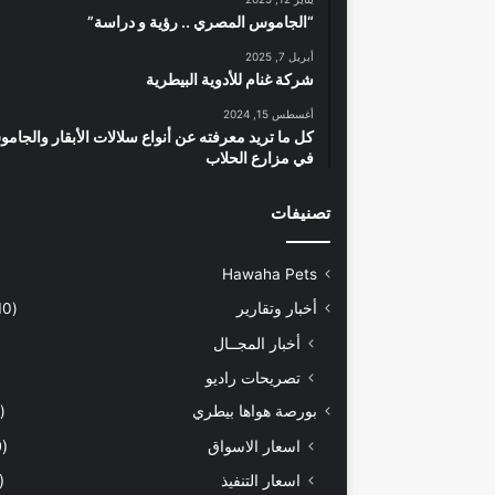
“الجاموس المصري .. رؤية و دراسة”
أبريل 7, 2025
شركة غنام للأدوية البيطرية
أغسطس 15, 2024
كل ما تريد معرفته عن أنواع سلالات الأبقار والجام
في مزارع الحلاب
تصنيفات
Hawaha Pets
أخبار وتقارير
(5٬410)
أخبار المجــال
تصريحات راديو
بورصة هواها بيطري
(925)
اسعار الاسواق
(460)
اسعار التنفيذ
(170)