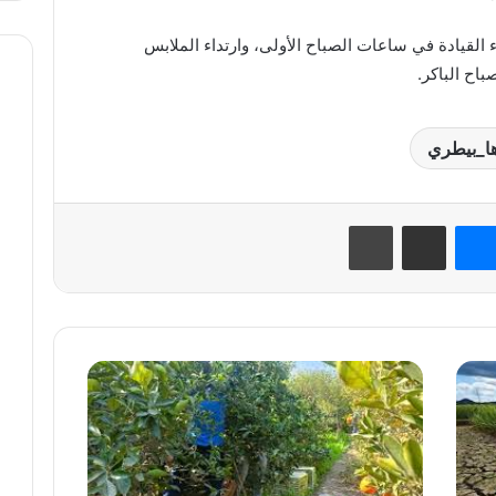
 القيادة في ساعات الصباح الأولى، وارتداء الملابس
اح الباكر.
ها_بيطري
نتيريست
ماسنجر
مشاركة عبر البريد
طباعة
الزراعة:
الصادرات
المصرية
تحقق
رقمًا
قياسيًا