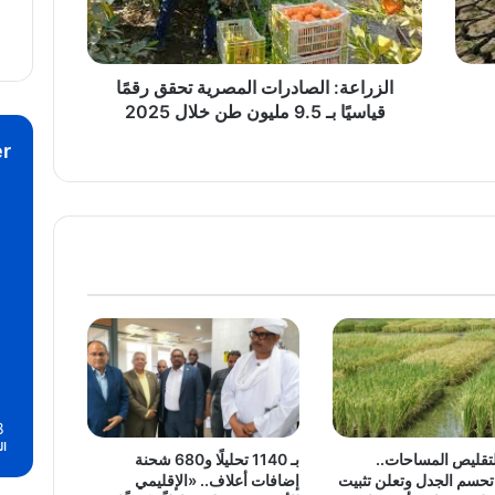
بـ
9.5
مليون
طن
الزراعة: الصادرات المصرية تحقق رقمًا
خلال
قياسيًا بـ 9.5 مليون طن خلال 2025
2025
r
8
ال
تقليص المساحات..
بـ 1140 تحليلًا و680 شحنة
حسم الجدل وتعلن تثبيت
إضافات أعلاف.. «الإقليمي