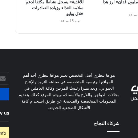
ليون فدان» أرز هذا
للأغذية» يسجل نشاطاً مكثفاً لدعم
سلامة الغذاء وزيادة الصادرات
خلال يوليو
منذ 15 ساعة
أدخل
هواها بيطري أصل التخصص يعتبر هواها بيطري أحد أهم
بريدك
المواقع الرئيسية المتخصصة في صناعة الثروة والإنتاج
الإلكت
الحيواني، ويعد منبرا رئيسيًا للمربين وكافة العاملين في
مجالات الدواجن واللارج والأسماك، ويهتم الموقع كذلك بتقديم
المعلومات المتخصصة والصحيحة عن طريق استخدام كافة
الأشكال الصحفية الحديثة.
w us
شركاء النجاح
nfo.