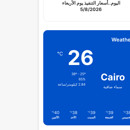
اليوم..أسعار التنفيذ يوم الأربعاء
5/8/2026
Weathe
26
℃
Cairo
38º - 25º
65%
2.84 كيلومتر/ساعة
سماء صافية
40
38
39
39
3
℃
℃
℃
℃
℃
خميس
الجمعة
السبت
الأحد
الأثنين