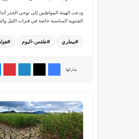
ودعت الهيئة المواطنين إلى توخي الحذر أثناء
الشتوية المناسبة خاصة في فترات الليل والصب
بيطري
طقس-اليوم
هوا
فيسبوك
‫X
لينكدإن
بي
شاركها
وزارة
الزراعة
تعلن
استنفارًا
عاجلًا
لمواجهة