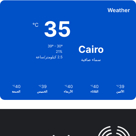
Weather
35
℃
Cairo
39º - 30º
21%
2.5 كيلومتر/ساعة
سماء صافية
40
39
40
40
39
℃
℃
℃
℃
℃
الأثنين
الثلاثاء
الأربعاء
الخميس
الجمعة