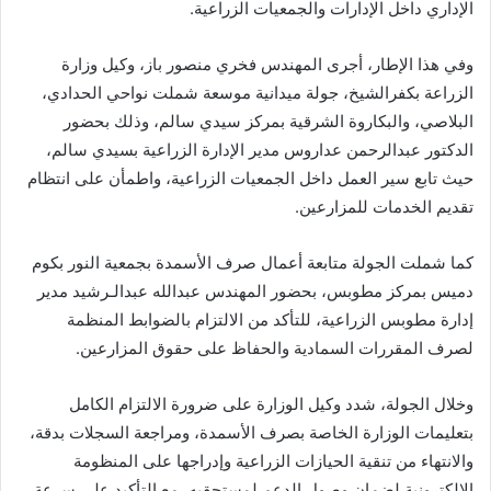
الإداري داخل الإدارات والجمعيات الزراعية.
وفي هذا الإطار، أجرى المهندس فخري منصور باز، وكيل وزارة
الزراعة بكفرالشيخ، جولة ميدانية موسعة شملت نواحي الحدادي،
البلاصي، والبكاروة الشرقية بمركز سيدي سالم، وذلك بحضور
الدكتور عبدالرحمن عداروس مدير الإدارة الزراعية بسيدي سالم،
حيث تابع سير العمل داخل الجمعيات الزراعية، واطمأن على انتظام
تقديم الخدمات للمزارعين.
كما شملت الجولة متابعة أعمال صرف الأسمدة بجمعية النور بكوم
دميس بمركز مطوبس، بحضور المهندس عبدالله عبدالـرشيد مدير
إدارة مطوبس الزراعية، للتأكد من الالتزام بالضوابط المنظمة
لصرف المقررات السمادية والحفاظ على حقوق المزارعين.
وخلال الجولة، شدد وكيل الوزارة على ضرورة الالتزام الكامل
بتعليمات الوزارة الخاصة بصرف الأسمدة، ومراجعة السجلات بدقة،
والانتهاء من تنقية الحيازات الزراعية وإدراجها على المنظومة
الإلكترونية لضمان وصول الدعم لمستحقيه، مع التأكيد على سرعة