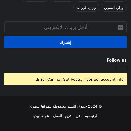
وزارة التموين
وزارة الزراعة
أدخل
بريدك
الإلكتروني
Follow us
Error Can not Get Posts, Incorrect account info.
© 2024 حقوق النشر محفوظة لـهواها بيطري
الرئيسية
عن
فريق العمل
هواها بيديا
فيسبوك
‫X
بينتيريست
لينكدإن
‫YouTube
انستقرام