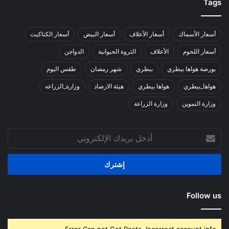
Tags
أسعار الأسماك
أسعار الأعلاف
أسعار البيض
أسعار الكتاكيت
أسعار اللحوم
الأعلاف
الثروة الحيوانية
الدواجن
بورصة هواها بيطري
بيطري
شهر رمضان
طقس اليوم
هواها_بيطري
هواها بيطري
هيئة الارصاد
وزارة_الزراعه
وزارة التموين
وزارة الزراعة
أدخل
بريدك
الإلكتروني
Follow us