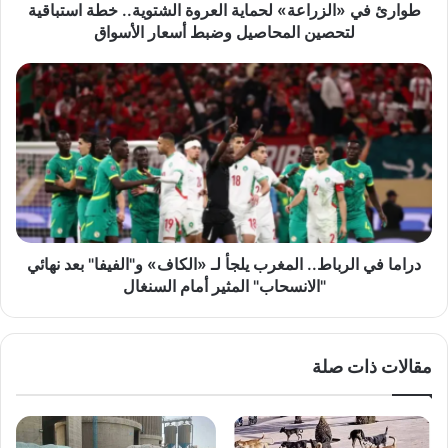
المحاصيل
طوارئ في «الزراعة» لحماية العروة الشتوية.. خطة استباقية
وضبط
لتحصين المحاصيل وضبط أسعار الأسواق
أسعار
الأسواق
دراما
في
الرباط..
المغرب
يلجأ
لـ
«الكاف»
و"الفيفا"
بعد
نهائي
دراما في الرباط.. المغرب يلجأ لـ «الكاف» و"الفيفا" بعد نهائي
"الانسحاب"
"الانسحاب" المثير أمام السنغال
المثير
أمام
السنغال
مقالات ذات صلة