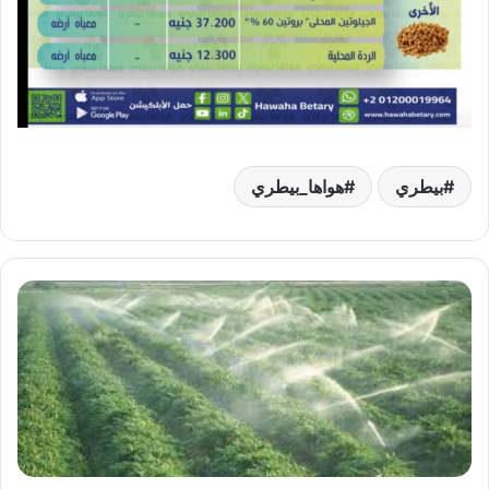
بيطري
هواها_بيطري
طوارئ
في
«الزراعة»
لحماية
العروة
الشتوية..
خطة
استباقية
لتحصين