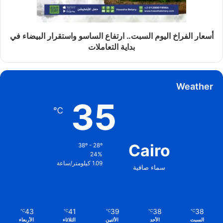
أسعار الفراخ اليوم السبت.. ارتفاع الساسو واستقرار البيضاء في
بداية التعاملات
Weather
35
℃
Cairo
38º - 28º
24%
1.09 كيلومتر/ساعة
سماء صافية
43
41
39
38
38
℃
℃
℃
℃
℃
السبت
الأحد
الأثنين
الثلاثاء
الأربعاء