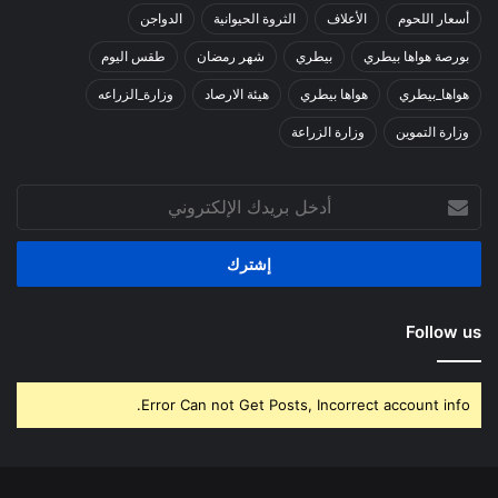
أسعار اللحوم
الأعلاف
الثروة الحيوانية
الدواجن
بورصة هواها بيطري
بيطري
شهر رمضان
طقس اليوم
هواها_بيطري
هواها بيطري
هيئة الارصاد
وزارة_الزراعه
وزارة التموين
وزارة الزراعة
أدخل
بريدك
الإلكتروني
Follow us
Error Can not Get Posts, Incorrect account info.