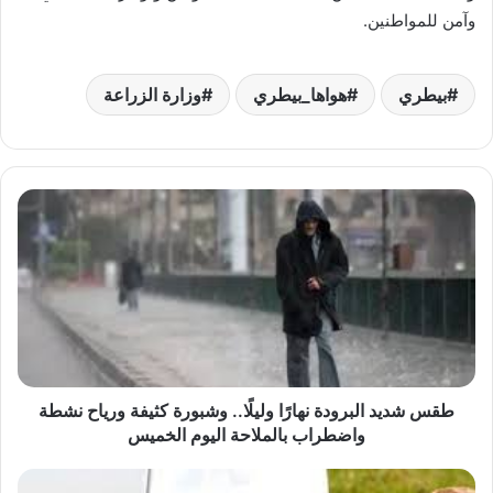
وآمن للمواطنين.
بيطري
هواها_بيطري
وزارة الزراعة
طقس
شديد
البرودة
نهارًا
وليلًا..
وشبورة
كثيفة
ورياح
نشطة
واضطراب
طقس شديد البرودة نهارًا وليلًا.. وشبورة كثيفة ورياح نشطة
بالملاحة
واضطراب بالملاحة اليوم الخميس
اليوم
الخميس
الزراعة: