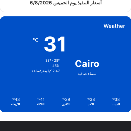
أسعار التنفيذ يوم الخميس 6/8/2026
Weather
31
℃
Cairo
38º - 28º
45%
2.47 كيلومتر/ساعة
سماء صافية
43
41
39
38
38
℃
℃
℃
℃
℃
السبت
الأحد
الأثنين
الثلاثاء
الأربعاء