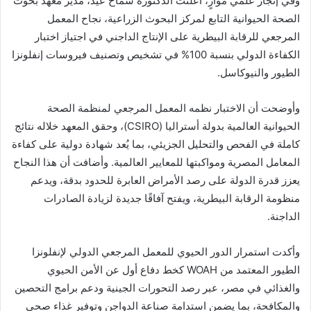
وفي إنجاز علمي موازٍ، أعلنت الدكتورة سماح عيد، مدير معهد بحوث
الصحة الحيوانية التابع لمركز البحوث الزراعية، نجاح المعمل
المرجعي للرقابة البيطرية على الإنتاج الداجني في اجتياز اختبار
الكفاءة الدولي بنسبة 100% في تشخيص وتصنيف فيروسات إنفلونزا
الطيور والنيوكاسل.
وأوضحت أن الاختبار نظمه المعمل المرجعي لمنظمة الصحة
الحيوانية العالمية بدولة أستراليا (CSIRO)، وحقق المعهد خلاله نتائج
كاملة في الفحص والتحليل الجزيئي، بما يُعد شهادة دولية على كفاءة
المعامل المصرية ومواكبتها للمعايير العالمية. وأضافت أن هذا النجاح
يعزز قدرة الدولة على رصد الأمراض العابرة للحدود بدقة، ويدعم
منظومة الرقابة البيطرية، ويفتح آفاقًا جديدة لزيادة الصادرات
الداجنة.
وأكدت استمرار الدور الحيوي للمعمل المرجعي الدولي لإنفلونزا
الطيور المعتمد من WOAH كخط دفاع أول عن الأمن الحيوي
والغذائي في مصر، عبر رصد التحورات الجينية ودعم برامج التحصين
والمكافحة، بما يضمن استدامة صناعة الدواجن وتوفير غذاء صحي