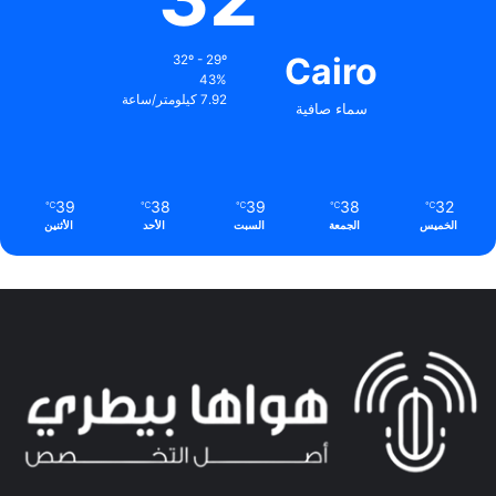
Cairo
32º - 29º
43%
7.92 كيلومتر/ساعة
سماء صافية
39
38
39
38
32
℃
℃
℃
℃
℃
الخميس
الجمعة
السبت
الأحد
الأثنين