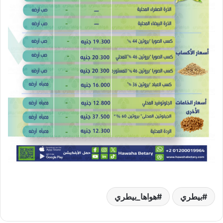
بيطري
هواها_بيطري