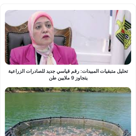
تحليل
متبقيات
المبيدات:
رقم
قياسي
جديد
للصادرات
الزراعية
يتجاوز
9
تحليل متبقيات المبيدات: رقم قياسي جديد للصادرات الزراعية
ملايين
يتجاوز 9 ملايين طن
طن
خبير
الثروة
الحيوانية:
البلطي
يهيمن
على
80%
من