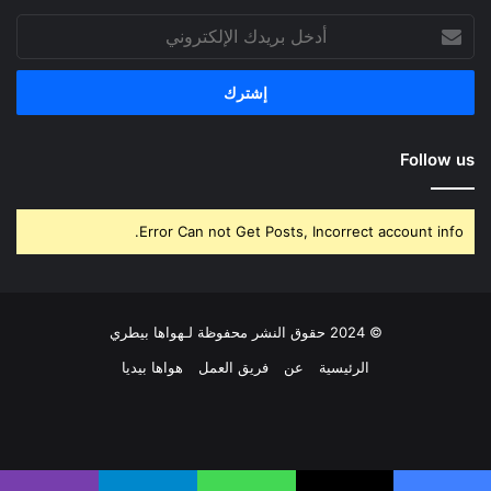
أدخل
بريدك
الإلكتروني
Follow us
Error Can not Get Posts, Incorrect account info.
© 2024 حقوق النشر محفوظة لـهواها بيطري
الرئيسية
عن
فريق العمل
هواها بيديا
فيسبوك
‫X
بينتيريست
لينكدإن
‫YouTube
انستقرام