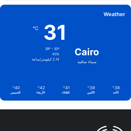
Weather
31
℃
Cairo
38º - 30º
40%
2.14 كيلومتر/ساعة
سماء صافية
40
42
41
39
38
℃
℃
℃
℃
℃
الأحد
الأثنين
الثلاثاء
الأربعاء
الخميس