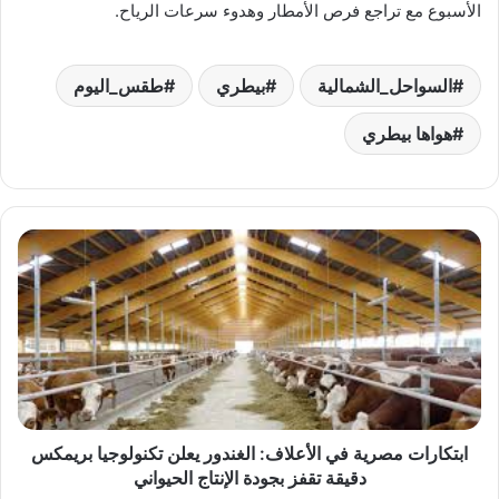
الأسبوع مع تراجع فرص الأمطار وهدوء سرعات الرياح.
السواحل_الشمالية
بيطري
طقس_اليوم
هواها بيطري
ابتكارات
مصرية
في
الأعلاف:
الغندور
يعلن
تكنولوجيا
بريمكس
دقيقة
تقفز
ابتكارات مصرية في الأعلاف: الغندور يعلن تكنولوجيا بريمكس
بجودة
دقيقة تقفز بجودة الإنتاج الحيواني
الإنتاج