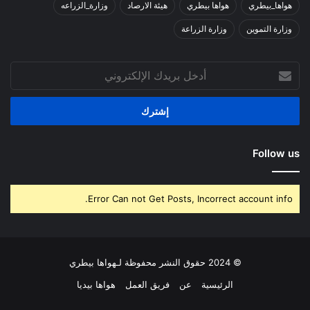
هواها_بيطري
هواها بيطري
هيئة الارصاد
وزارة_الزراعه
وزارة التموين
وزارة الزراعة
أدخل
بريدك
الإلكتروني
Follow us
Error Can not Get Posts, Incorrect account info.
© 2024 حقوق النشر محفوظة لـهواها بيطري
الرئيسية
عن
فريق العمل
هواها بيديا