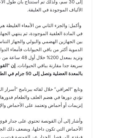
إلى 30 سم، ولذلك تم استنتاج بأن طول
الألياف الموجودة في العليقة.
في المادة العلفية الموجودة، ثم ينتهي الجه
بين الجهازين الهضمي والبولي والجهاز التنا
الدموية أكثر من باقي الحيوانات فأمعاء الدو
وتزيد بمعدل 200
سريعة جدا مقارنة بباقي الحيوانات.
إن “القو
بالمعدة العضلية وتصل إلى 50 جرام في الطائر البالغ.
وتابع “العراقي” خلال لقائه ببرنامج “أسرار 
تؤدي دورها في هضم العلف والطعام فدورها ي
إنزيمات أو أحماض وتعتمد على الأحماض والإفرا
وأشار إلى أن القونصة تحتوي على جدار قوي 
الأحماض التي تكون داخلها، ويضعف ذلك الج
فيؤدي إلى فصل الجدار عن القونصة فيتسبب ف