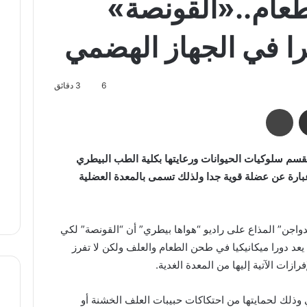
طعام..«القونصة»
يرا في الجهاز الهضمي
6
3 دقائق
مشاركة عبر البريد
طباعة
بقسم سلوكيات الحيوانات ورعايتها بكلية الطب البيطري
عبارة عن عضلة قوية جدا ولذلك تسمى بالمعدة العضلية
الدواجن” المذاع على راديو “هواها بيطري” أن “القونصة” لكي
عد دورا ميكانيكيا في طحن الطعام والعلف ولكن لا تفرز
زات الآتية إليها من المعدة الغدية.
وذلك لحمايتها من احتكاكات حبيبات العلف الخشنة أو