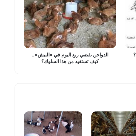
تقضي
ربع
اليوم
في
«النبش»..
كيف
تستفيد
من
هذا
؟
الدواجن تقضي ربع اليوم في «النبش»..
السلوك؟
كيف تستفيد من هذا السلوك؟