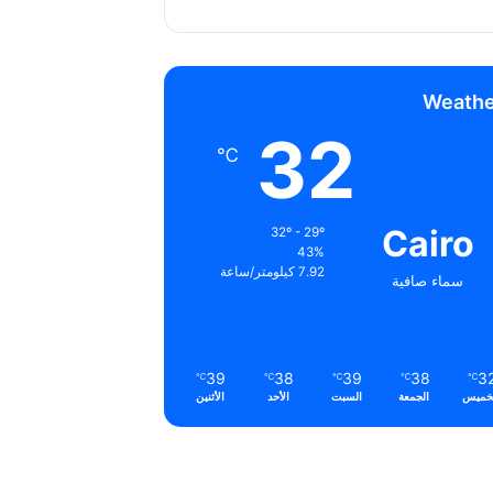
Weathe
32
℃
Cairo
32º - 29º
43%
7.92 كيلومتر/ساعة
سماء صافية
39
38
39
38
3
℃
℃
℃
℃
℃
خميس
الجمعة
السبت
الأحد
الأثنين