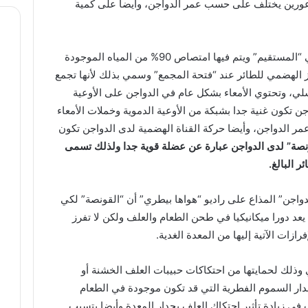
 الأعورين يختلف على حسب عمر الدواجن، وأيضا على كمية
وأكمل: والجزء الثاني من الأمعاء الغليظة هي “المستقيم” ويتم فيها امتصاص 90% من المياه الموجودة
از الهضمي للطائر عند “فتحة المجمع” وسمي بذلك لأنها تجمع
سلي، وتحتوي الأمعاء بشكل عام في الدواجن على الأوعية
اجن تكون غنية جدا بشبكة من الأوعية الدموية وخملات الأمعاء
% خلال أول 48 ساعة من عمر الدواجن، وأيضا حركة القناة الهضمية لدى الدواجن تكون
نصة” لدى الدواجن عبارة عن عضلة قوية جدا ولذلك تسمى
الدواجن” المذاع على راديو “هواها بيطري” أن “القونصة” لكي
عد دورا ميكانيكيا في طحن الطعام والعلف ولكن لا تفرز
زات الآتية إليها من المعدة الغدية.
وذلك لحمايتها من احتكاكات حبيبات العلف الخشنة أو
دار السموم الفطرية التي قد تكون موجودة في الطعام
ي زيادة تأثير احتكاك العلف بجدار المعدة وأيضا يتسبب