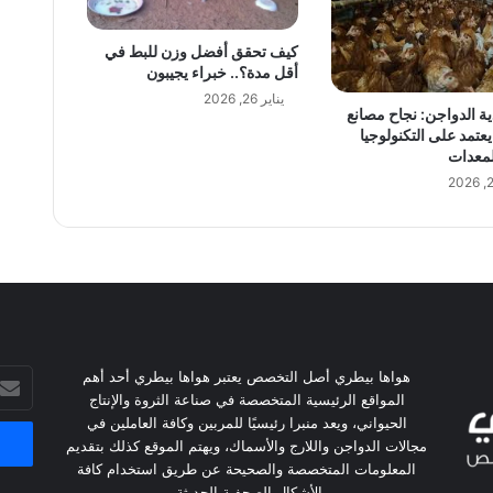
كيف تحقق أفضل وزن للبط في
أقل مدة؟.. خبراء يجيبون
يناير 26, 2026
ية الدواجن: نجاح مصانع
يعتمد على التكنولوجيا
لمعدات
أدخل
هواها بيطري أصل التخصص يعتبر هواها بيطري أحد أهم
بريدك
المواقع الرئيسية المتخصصة في صناعة الثروة والإنتاج
الإلكت
الحيواني، ويعد منبرا رئيسيًا للمربين وكافة العاملين في
مجالات الدواجن واللارج والأسماك، ويهتم الموقع كذلك بتقديم
المعلومات المتخصصة والصحيحة عن طريق استخدام كافة
الأشكال الصحفية الحديثة.