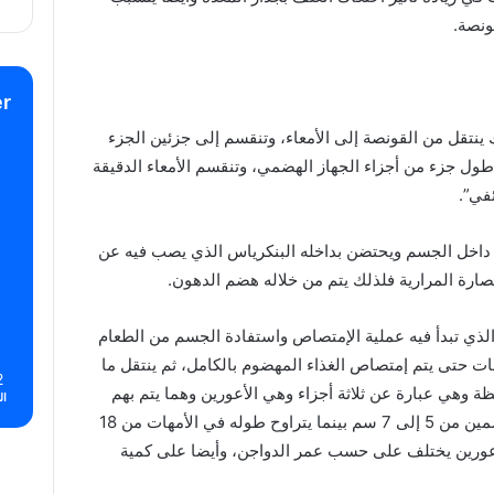
ونصة.
r
ينتقل من القونصة إلى الأمعاء، وتنقسم إلى جزئين الجزء
أطول جزء من أجزاء الجهاز الهضمي، وتنقسم الأمعاء الدقيقة
ئفي”.
ع، أن “الإثنى عشر” يأخذ شكل حرف U”” داخل الجسم ويحتضن بداخله البنكرياس الذي يصب فيه عن
ارة المرارية فلذلك يتم من خلاله هضم الدهون.
الذي تبدأ فيه عملية الإمتصاص واستفادة الجسم من الطعام
غرق عملية الإمتصاص حوالي 3 ساعات حتى يتم إمتصاص الغذاء المهضوم بالكامل، ثم ينتقل ما
2
ظة وهي عبارة عن ثلاثة أجزاء وهي الأعورين وهما يتم بهم
ال
تحليل الألياف ويتراوح طولها في دواجن التسمين من 5 إلى 7 سم بينما يتراوح طوله في الأمهات من 18
 الأعورين يختلف على حسب عمر الدواجن، وأيضا على كمية