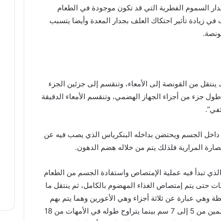
دار السموم الفطرية التي قد تكون موجودة في الطعام
ي زيادة تأثير احتكاك العلف بجدار المعدة وأيضا يتسبب
ونصة.
ينتقل من القونصة إلى الأمعاء، وتنقسم إلى جزئين الجزء
أطول جزء من أجزاء الجهاز الهضمي، وتنقسم الأمعاء الدقيقة
ئفي”.
ع، أن “الإثنى عشر” يأخذ شكل حرف U”” داخل الجسم ويحتضن بداخله البنكرياس الذي يصب فيه عن
ارة المرارية فلذلك يتم من خلاله هضم الدهون.
الذي تبدأ فيه عملية الإمتصاص واستفادة الجسم من الطعام
غرق عملية الإمتصاص حوالي 3 ساعات حتى يتم إمتصاص الغذاء المهضوم بالكامل، ثم ينتقل ما
ظة وهي عبارة عن ثلاثة أجزاء وهي الأعورين وهما يتم بهم
تحليل الألياف ويتراوح طولها في دواجن التسمين من 5 إلى 7 سم بينما يتراوح طوله في الأمهات من 18