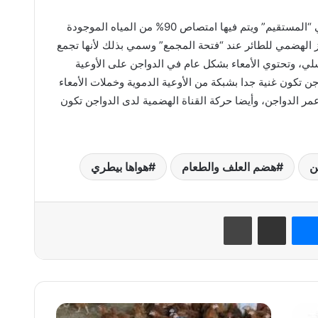
وأكمل: والجزء الثاني من الأمعاء الغليظة هي “المستقيم” ويتم فيها امتصاص 90% من المياه الموجودة
از الهضمي للطائر عند “فتحة المجمع” وسمي بذلك لأنها تجمع
سلي، وتحتوي الأمعاء بشكل عام في الدواجن على الأوعية
اجن تكون غنية جدا بشبكة من الأوعية الدموية وخملات الأمعاء
% خلال أول 48 ساعة من عمر الدواجن، وأيضا حركة القناة الهضمية لدى الدواجن تكون
ن
هضم العلف والطعام
هواها بيطري
نتيريست
ماسنجر
مشاركة عبر البريد
طباعة
الدواجن