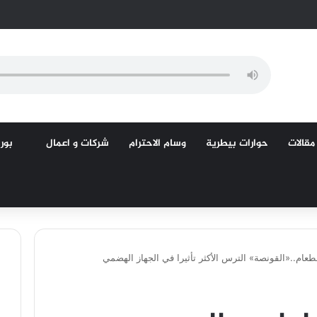
مقالات
حوارات بيطرية
وسام الاحترام
شركات و اعمال
بورص
طعام..«القونصة» الترس الأكثر تأثيرا في الجهاز الهضمي