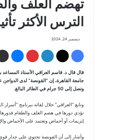
تهضم العلف وال
الترس الأكثر تأث
ديسمبر 24, 2024
فيسبوك
‫X
لينكدإن
بينتيريست
ماسنجر
قال
قال د. قاسم العراقي الأستاذ المساعد 
جامعة القاهرة، إن “القونصة” لدى الدواجن 
وتصل إلى 50 جرام في الطائر البالغ.
وتابع “العراقي” خلال لقائه ببرنامج “أسرار 
تؤدي دورها في هضم العلف والطعام فدورها ي
إنزيمات أو أحماض وتعتمد على الأحماض والإفرا
وأشار إلى أن القونصة تحتوي على جدار قوي 