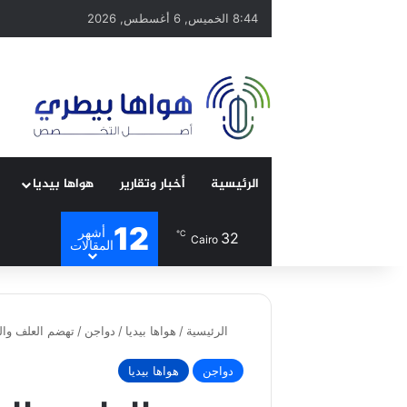
8:44 الخميس, 6 أغسطس, 2026
الرئيسية
أخبار وتقارير
هواها بيديا
12
أشهر
℃
32
Cairo
المقالات
الرئيسية
/
هواها بيديا
/
دواجن
/
تهضم العلف وال
دواجن
هواها بيديا