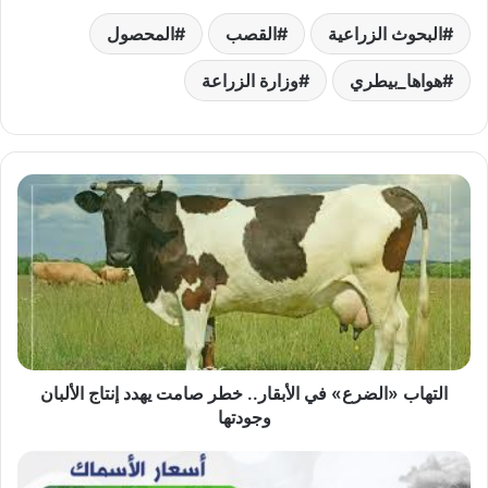
البحوث الزراعية
القصب
المحصول
هواها_بيطري
وزارة الزراعة
التهاب
«الضرع»
في
الأبقار..
خطر
صامت
يهدد
إنتاج
الألبان
وجودتها
التهاب «الضرع» في الأبقار.. خطر صامت يهدد إنتاج الألبان
وجودتها
بورصة
«هواها