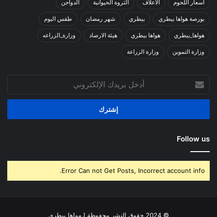
أسعار اللحوم
الأعلاف
الثروة الحيوانية
الدواجن
بورصة هواها بيطري
بيطري
شهر رمضان
طقس اليوم
هواها_بيطري
هواها بيطري
هيئة الارصاد
وزارة_الزراعه
وزارة التموين
وزارة الزراعة
أدخل
بريدك
الإلكتروني
Follow us
Error Can not Get Posts, Incorrect account info.
© 2024 حقوق النشر محفوظة لـهواها بيطري