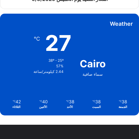
Weather
27
℃
Cairo
38º - 25º
57%
2.44 كيلومتر/ساعة
سماء صافية
42
40
38
38
38
℃
℃
℃
℃
℃
الجمعة
السبت
الأحد
الأثنين
الثلاثاء