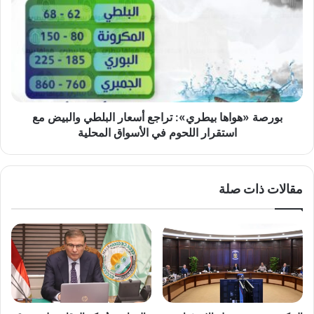
بيطري»:
تراجع
أسعار
البلطي
والبيض
مع
استقرار
اللحوم
بورصة «هواها بيطري»: تراجع أسعار البلطي والبيض مع
في
استقرار اللحوم في الأسواق المحلية
الأسواق
المحلية
مقالات ذات صلة