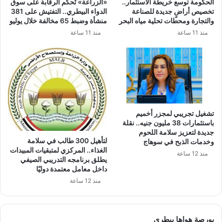
الحكومة توسع خريطة الاستثمار..
«الزراعة» تُحكم الرقابة على سوق
تخصيص أراضٍ جديدة للصناعة
الدواء البيطري.. التفتيش على 381
والتجارة ومحطات تحلية مياه البحر
منشأة وضبط 65 مخالفة خلال يوليو
منذ 11 ساعة
منذ 11 ساعة
تشغيل تجريبي لمجزر أخميم
باستثمارات 38 مليون جنيه.. نقلة
جديدة لتعزيز سلامة اللحوم
لتأهيل 300 طالب في سلامة
وخدمات الذبح في سوهاج
الغذاء.. المركزي لمتبقيات المبيدات
منذ 12 ساعة
يطلق برنامجه التدريبي الصيفي
داخل معامل معتمدة دوليًا
منذ 12 ساعة
بورصة هواها بيطري