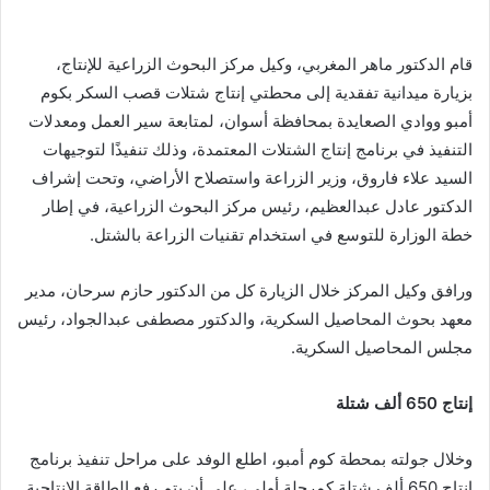
قام الدكتور ماهر المغربي، وكيل مركز البحوث الزراعية للإنتاج،
بزيارة ميدانية تفقدية إلى محطتي إنتاج شتلات قصب السكر بكوم
أمبو ووادي الصعايدة بمحافظة أسوان، لمتابعة سير العمل ومعدلات
التنفيذ في برنامج إنتاج الشتلات المعتمدة، وذلك تنفيذًا لتوجيهات
السيد علاء فاروق، وزير الزراعة واستصلاح الأراضي، وتحت إشراف
الدكتور عادل عبدالعظيم، رئيس مركز البحوث الزراعية، في إطار
خطة الوزارة للتوسع في استخدام تقنيات الزراعة بالشتل.
ورافق وكيل المركز خلال الزيارة كل من الدكتور حازم سرحان، مدير
معهد بحوث المحاصيل السكرية، والدكتور مصطفى عبدالجواد، رئيس
مجلس المحاصيل السكرية.
إنتاج 650 ألف شتلة
وخلال جولته بمحطة كوم أمبو، اطلع الوفد على مراحل تنفيذ برنامج
إنتاج 650 ألف شتلة كمرحلة أولى، على أن يتم رفع الطاقة الإنتاجية