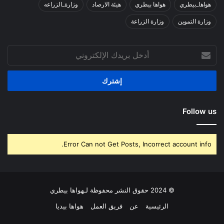
هواها_بيطري
هواها بيطري
هيئة الارصاد
وزارة_الزراعه
وزارة التموين
وزارة الزراعة
أدخل
بريدك
الإلكتروني
Follow us
Error Can not Get Posts, Incorrect account info.
© 2024 حقوق النشر محفوظة لـهواها بيطري
الرئيسية
عن
فريق العمل
هواها بيديا