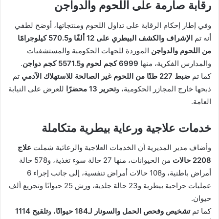
رقابة صارمة على اللحوم والدواجن
وفي إطار إحكام الرقابة على تداول اللحوم ومنتجاتها، أوضح لطفي
أنه تم
الإشراف والكشف البيطري على 12 ألفًا و570.5 كيلوجرامًا
من اللحوم والدواجن
الموردة للجهات الحكومية والمستشفيات
والمدارس الفكرية، منها
6999 كجم لحوم و5571.5 كجم دواجن
.
كما تم
ضبط 227 طنًا من اللحوم غير الصالحة للاستهلاك الآدمي
تم
ذبحها خارج المجازر الحكومية، و
تحرير 13 محضرًا
للعرض على النيابة
العامة.
خدمات علاجية ورعاية بيطرية متكاملة
وأضاف مدير المديرية أن الخدمات العلاجية والرعائية شملت
علاج
2208 حالات
من الحيوانات، منها 27 حالة سوء تغذية، و578 حالة
أمراض باطنية، و108 حالات أمراض تنفسية، إلى جانب إجراء 6
عمليات جراحية بيطرية و23 حالة جلدية، ورش 25 حيوانًا وتجريع ألف
حيوان.
كما تم
تشخيص وفحص الحمل والسونار لـ184 حيوانًا
، و
تلقيح 1114