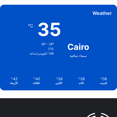
Weather
35
℃
Cairo
38º - 28º
21%
1.68 كيلومتر/ساعة
سماء صافية
42
40
39
38
38
℃
℃
℃
℃
℃
السبت
الأحد
الأثنين
الثلاثاء
الأربعاء