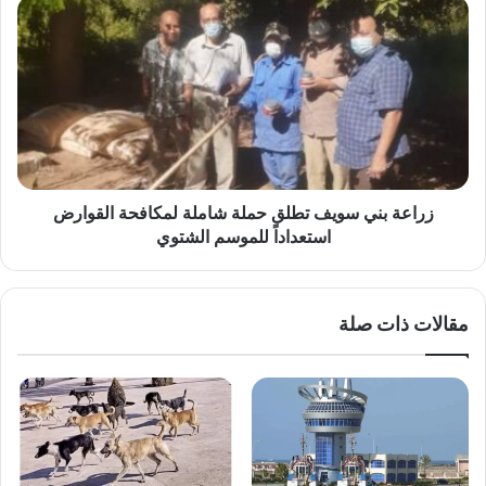
الإنتاج
زراعة
الحيواني
بني
سويف
تطلق
حملة
شاملة
لمكافحة
القوارض
استعداداً
للموسم
زراعة بني سويف تطلق حملة شاملة لمكافحة القوارض
الشتوي
استعداداً للموسم الشتوي
مقالات ذات صلة