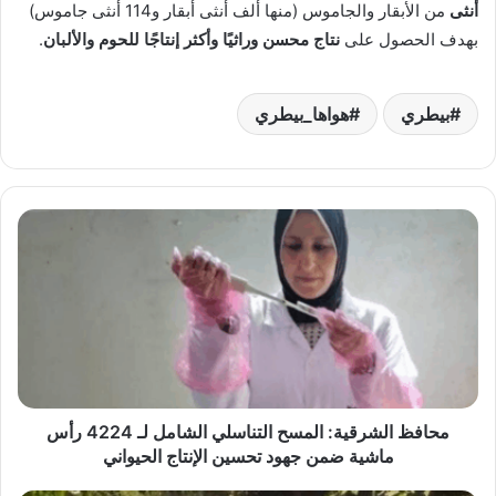
أنثى
من الأبقار والجاموس (منها ألف أنثى أبقار و114 أنثى جاموس)
بهدف الحصول على
نتاج محسن وراثيًا وأكثر إنتاجًا للحوم والألبان
.
بيطري
هواها_بيطري
محافظ
الشرقية:
المسح
التناسلي
الشامل
لـ
4224
رأس
ماشية
ضمن
محافظ الشرقية: المسح التناسلي الشامل لـ 4224 رأس
جهود
ماشية ضمن جهود تحسين الإنتاج الحيواني
تحسين