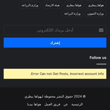
هواها_بيطري
هواها بيطري
هيئة الارصاد
وزارة_الزراعه
وزارة التموين
وزارة الزراعة
أدخل
بريدك
الإلكتروني
Follow us
Error Can not Get Posts, Incorrect account info.
© 2024 حقوق النشر محفوظة لـهواها بيطري
الرئيسية
عن
فريق العمل
هواها بيديا