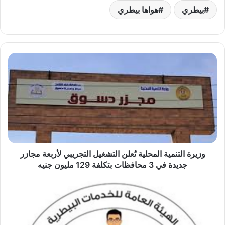
بيطري
هواها بيطري
وزيرة
التنمية
المحلية
تُعلن
التشغيل
التجريبي
لأربعة
مجازر
جديدة
في
وزيرة التنمية المحلية تُعلن التشغيل التجريبي لأربعة مجازر
3
جديدة في 3 محافظات بتكلفة 129 مليون جنيه
محافظات
بتكلفة
بيطري
129
الإسماعيلية
مليون
ينفّذ
جنيه
تدريبًا