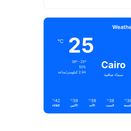
Weathe
25
℃
Cairo
38º - 25º
50%
2.94 كيلومتر/ساعة
سماء صافية
42
39
38
38
3
℃
℃
℃
℃
℃
لجمعة
السبت
الأحد
الأثنين
الثلاثاء