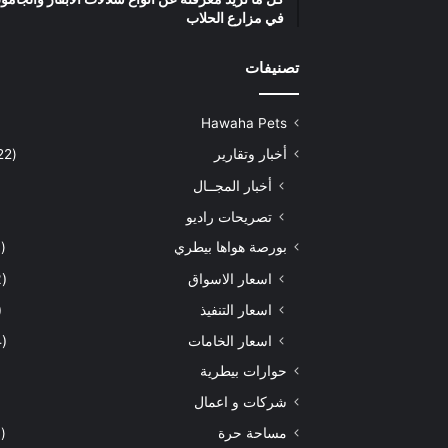
في مزارع الحلاب
تصنيفات
Hawaha Pets
أخبار وتقارير
(5٬422)
أخبار المجــال
تصريحات راديو
بورصة هواها بيطري
(929)
اسعار الاسواق
(462)
اسعار التنفيذ
71)
اسعار الخامات
(294)
حوارات بيطرية
شركات و اعمال
مساحة حرة
(203)