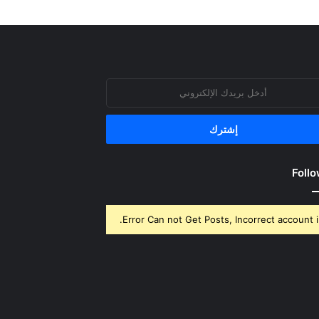
روني
Follo
Error Can not Get Posts, Incorrect account i