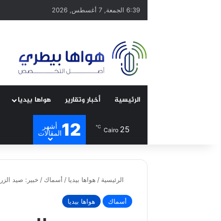
6:39 الجمعة, 7 أغسطس, 2026
الرئيسية
أخبار وتقارير
هواها بيديا
12
أشهر
℃
25
Cairo
المقالات
الرئيسية
/
هواها بيديا
/
أسماك
/
خبير: صيد الز
أسماك
هواها بيديا