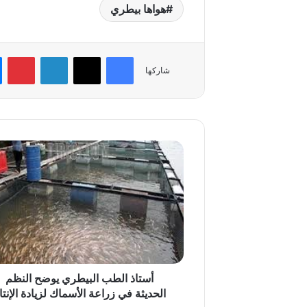
هواها بيطري
فيسبوك
‫X
لينكدإن
بي
شاركها
أستاذ
الطب
البيطري
يوضح
النظم
الحديثة
في
زراعة
الأسماك
لزيادة
أستاذ الطب البيطري يوضح النظم
الإنتاج
الحديثة في زراعة الأسماك لزيادة الإنتا