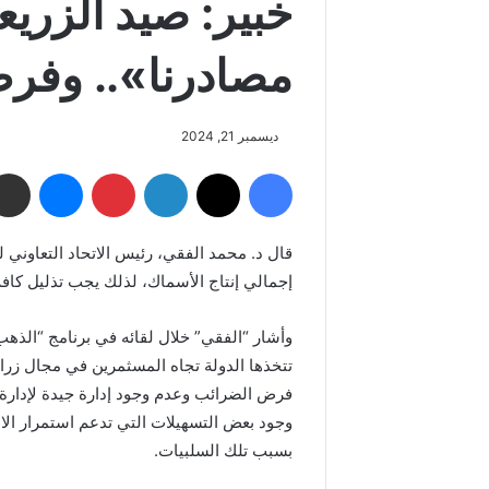
خبير: صيد الزري
مصادرنا».. وفر
ديسمبر 21, 2024
فيسبوك
‫X
لينكدإن
بينتيريست
ماسنجر
إجمالي إنتاج الأسماك، لذلك يجب تذليل كاف
وأشار “الفقي” خلال لقائه في برنامج “الذهب 
تتخذها الدولة تجاه المسثمرين في مجال زراع
فرض الضرائب وعدم وجود إدارة جيدة لإدارة
وجود بعض التسهيلات التي تدعم استمرار ال
بسبب تلك السلبيات.