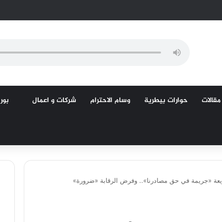
مقالات
حوارات بيطرية
وسام الاحترام
شركات و اعمال
بورص
ريعة «جريمة في حق مصادرنا».. وفرض الرقابة «ضرورة»