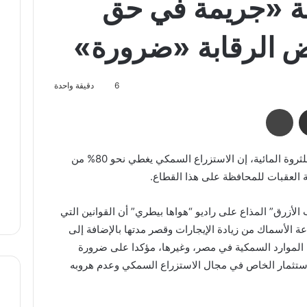
عة «جريمة في حق
ض الرقابة «ضرورة»
6
دقيقة واحدة
مشاركة عبر البريد
طباعة
قال د. محمد الفقي، رئيس الاتحاد التعاوني للثروة المائية، إن الاستزراع السمكي يغطي نحو 80% من
ة العقبات للمحافظة على هذا القطاع.
الأزرق” المذاع على راديو “هواها بيطري” أن القوانين التي
ة الأسماك من زيادة الإيجارات وقصر مدتها بالإضافة إلى
 الموارد السمكية في مصر، وغيرها، مؤكدا على ضرورة
استثمار الخاص في مجال الاستزراع السمكي وعدم هروبه