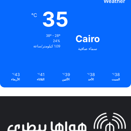
Weather
35
℃
Cairo
38º - 28º
24%
1.09 كيلومتر/ساعة
سماء صافية
43
41
39
38
38
℃
℃
℃
℃
℃
السبت
الأحد
الأثنين
الثلاثاء
الأربعاء