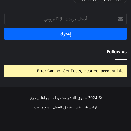
أدخل
بريدك
الإلكتروني
Follow us
Error Can not Get Posts, Incorrect account info.
© 2024 حقوق النشر محفوظة لـهواها بيطري
الرئيسية
عن
فريق العمل
هواها بيديا
فيسبوك
‫X
بينتيريست
لينكدإن
‫YouTube
انستقرام