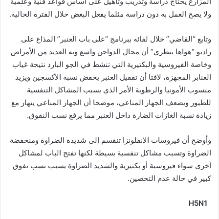
المزارع يحتاج دراسة وتدريب وتأهيل على أساس قواعد فنية وعلمية
ولا يصح العمل به دون دراسة مثلما يفعل البعض خلال الفترة الحالية.
وتابع “القاضي” خلال لقائه ببرنامج “على باب العنبر” المذاع على
راديو “هواها بيطري” أن مجال الدواجن واسع وبه العديد من الأمراض
وخاصة الفيروسية والبكتيرية التي تنشط في الجو البارد نتيجة غياب
العنابر المجهزة، لافتا أن تقفيل العنبر يخفض نسبة الأكسجين ويزيد
منسوب الأمونيا والرطوبة الأمر الذي يسبب المشاكل التنفسية
للطيور ويضعف الجهاز المناعي، موضحا أن الجهاز المناعي ينهار مع
زيادة نسبة الغازات الضارة داخل العنبر مما يرفع نسب النفوق.
وأوضح أن فيروسات الإنفلونزا تنقسم إلى شديدة الضراوة ومنخفضة
الضراوة وتسبب مشاكل تنفسية بسيطة لكنها تفتح الباب لمشاكل
أخرى سواء فيروسية أو بكتيرية والشديد الضراوة يسبب نسب نفوق
كبير في حالة عدم التحصين.
H5N1