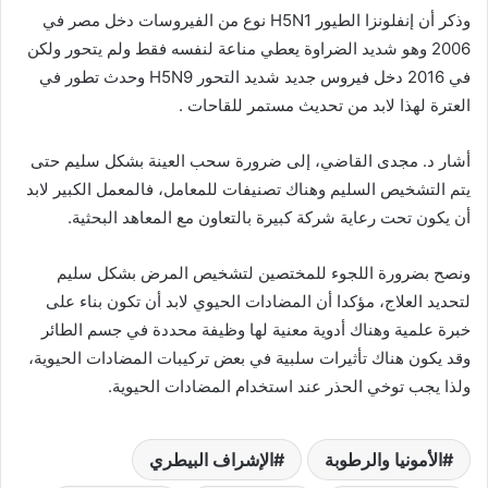
وذكر أن إنفلونزا الطيور H5N1 نوع من الفيروسات دخل مصر في
2006 وهو شديد الضراوة يعطي مناعة لنفسه فقط ولم يتحور ولكن
في 2016 دخل فيروس جديد شديد التحور H5N9 وحدث تطور في
العترة لهذا لابد من تحديث مستمر للقاحات .
أشار د. مجدى القاضي، إلى ضرورة سحب العينة بشكل سليم حتى
يتم التشخيص السليم وهناك تصنيفات للمعامل، فالمعمل الكبير لابد
أن يكون تحت رعاية شركة كبيرة بالتعاون مع المعاهد البحثية.
ونصح بضرورة اللجوء للمختصين لتشخيص المرض بشكل سليم
لتحديد العلاج، مؤكدا أن المضادات الحيوي لابد أن تكون بناء على
خبرة علمية وهناك أدوية معنية لها وظيفة محددة في جسم الطائر
وقد يكون هناك تأثيرات سلبية في بعض تركيبات المضادات الحيوية،
ولذا يجب توخي الحذر عند استخدام المضادات الحيوية.
الأمونيا والرطوبة
الإشراف البيطري