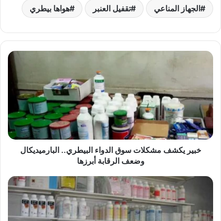
الجهاز المناعي
تقفيل العنبر
هواها بيطري
خبير
يكشف
مشكلات
سوق
الدواء
البيطري..
البارميديكال
وضعف
الرقابة
أبرزها
خبير يكشف مشكلات سوق الدواء البيطري.. البارميديكال
وضعف الرقابة أبرزها
أيهما
أفضل
الأدوية
البيطرية