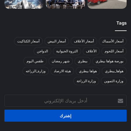
Tags
أسعار الأسماك
أسعار الأعلاف
أسعار البيض
أسعار الكتاكيت
أسعار اللحوم
الأعلاف
الثروة الحيوانية
الدواجن
بورصة هواها بيطري
بيطري
شهر رمضان
طقس اليوم
هواها_بيطري
هواها بيطري
هيئة الارصاد
وزارة_الزراعه
وزارة التموين
وزارة الزراعة
أدخل
بريدك
الإلكتروني