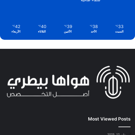
42
40
39
38
33
℃
℃
℃
℃
℃
السبت
الأحد
الأثنين
الثلاثاء
الأربعاء
Most Viewed Posts
يناير 12, 2025