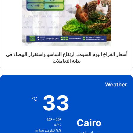
أسعار الفراخ اليوم السبت.. ارتفاع الساسو واستقرار البيضاء في
بداية التعاملات
Weather
33
℃
Cairo
33º - 29º
43%
9.9 كيلومتر/ساعة
سماء صافية