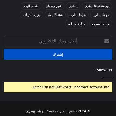
بورصة هواها بيطري
بيطري
شهر رمضان
طقس اليوم
هواها_بيطري
هواها بيطري
هيئة الارصاد
وزارة_الزراعه
وزارة التموين
وزارة الزراعة
أدخل
بريدك
الإلكتروني
Follow us
Error Can not Get Posts, Incorrect account info.
© 2024 حقوق النشر محفوظة لـهواها بيطري