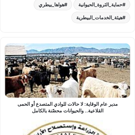
حماية_الثروة_الحيوانية
هواها_بيطري
هيئة_الخدمات_البيطرية
مدير
عام
الوقاية:
لا
حالات
للوادي
المتصدع
أو
الحمى
القلاعية..
مدير عام الوقاية: لا حالات للوادي المتصدع أو الحمى
والحيوانات
القلاعية.. والحيوانات محصّنة بالكامل
محصّنة
بالكامل
الزراعة
ترصد