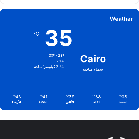
Weather
35
℃
Cairo
38º - 28º
26%
2.54 كيلومتر/ساعة
سماء صافية
43
41
39
38
38
℃
℃
℃
℃
℃
السبت
الأحد
الأثنين
الثلاثاء
الأربعاء