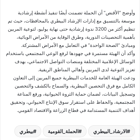
وأوضح “الأقنص” أن الحملة تضمنت أيضًا تنفيذ أنشطة إرشادية
موسعة بالتنسيق مع إدارات الإرشاد البيطري بالمحافظات، حيث تم
تنظيم أكثر من 3200 ندوة إرشادية حتى نهاية يوليو، لتوعية المربين
بأهمية التحصينات الدورية، وطرق الوقاية من الأمراض الوبائية،
ومبادئ “الصحة الواحدة” في التعامل مع الأمراض المشتركة.
وأكد أن الهيئة مستمرة في جهودها لرفع الوعي المجتمعي باستخدام
الوسائل الإعلامية المختلفة ومنصات التواصل الاجتماعي، بهدف
تعزيز التوعية لدى المربين وأهالي المناطق الريفية.
ودعت الهيئة العامة للخدمات البيطرية جميع المربين إلى التعاون
الكامل مع فرق التحصين البيطرية، والسماح بالكشف والتحصين
وتسجيل البيانات، لضمان حماية الثروة الحيوانية، ورفع المناعة
المجتمعية، والحفاظ على استقرار سوق الإنتاج الحيواني، وتحقيق
أهداف التنمية المستدامة في قطاع الزراعة والاقتصاد القومي.
الارشاد_البيطري
الحملة_القومية
بيطري