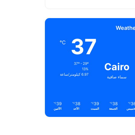
Weathe
37
℃
Cairo
37º - 29º
13%
6.97 كيلومتر/ساعة
سماء صافية
39
38
39
38
3
℃
℃
℃
℃
℃
خميس
الجمعة
السبت
الأحد
الأثنين