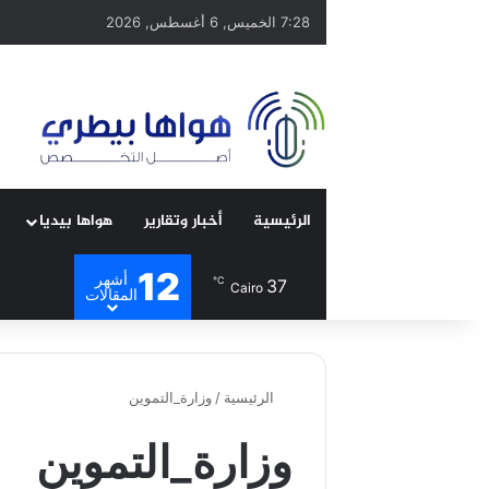
7:28 الخميس, 6 أغسطس, 2026
الرئيسية
أخبار وتقارير
هواها بيديا
12
أشهر
℃
37
Cairo
المقالات
الرئيسية
/
وزارة_التموين
وزارة_التموين