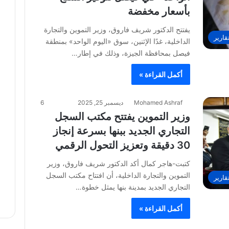
بأسعار مخفضة
يفتتح الدكتور شريف فاروق، وزير التموين والتجارة
قارير
الداخلية، غدًا الإثنين، سوق «اليوم الواحد» بمنطقة
فيصل بمحافظة الجيزة، وذلك في إطار…
أكمل القراءة »
Mohamed Ashraf
ديسمبر 25, 2025
6
وزير التموين يفتتح مكتب السجل
التجاري الجديد ببنها بسرعة إنجاز
30 دقيقة وتعزيز التحول الرقمي
كتبت-هاجر كمال أكد الدكتور شريف فاروق، وزير
التموين والتجارة الداخلية، أن افتتاح مكتب السجل
قارير
التجاري الجديد بمدينة بنها يمثل خطوة…
أكمل القراءة »