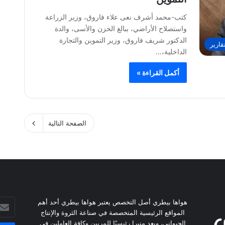
كتب-محمد أشرف نعى علاء فاروق، وزير الزراعة
واستصلاح الأراضي، ببالغ الحزن والأسى، والدة
الدكتور شريف فاروق، وزير التموين والتجارة
قارير
الداخلية،…
أكمل القراءة »
الصفحة التالية
هواها بيطري أصل التخصص يعتبر هواها بيطري أحد أهم
أدخل
المواقع الرئيسية المتخصصة في صناعة الثروة والإنتاج
بريدك
الحيواني، ويعد منبرا رئيسيًا للمربين وكافة العاملين في
الإلكت