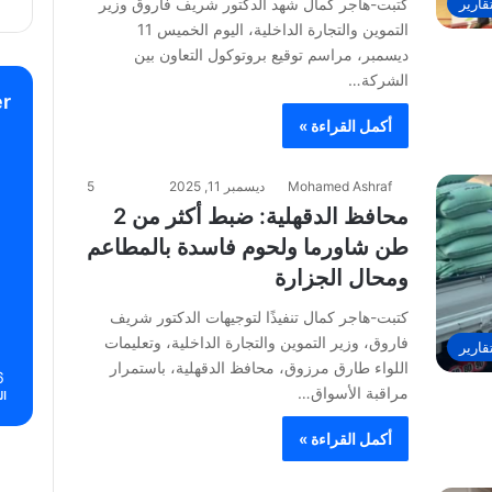
قارير
كتبت-هاجر كمال شهد الدكتور شريف فاروق وزير
التموين والتجارة الداخلية، اليوم الخميس 11
ديسمبر، مراسم توقيع بروتوكول التعاون بين
الشركة…
r
أكمل القراءة »
Mohamed Ashraf
ديسمبر 11, 2025
5
محافظ الدقهلية: ضبط أكثر من 2
طن شاورما ولحوم فاسدة بالمطاعم
ومحال الجزارة
كتبت-هاجر كمال تنفيذًا لتوجيهات الدكتور شريف
فاروق، وزير التموين والتجارة الداخلية، وتعليمات
قارير
اللواء طارق مرزوق، محافظ الدقهلية، باستمرار
6
مراقبة الأسواق…
ال
أكمل القراءة »