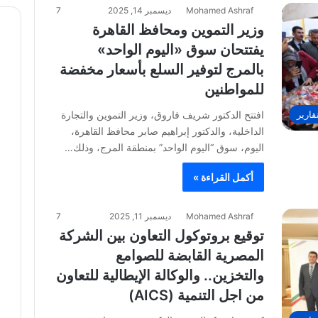
Mohamed Ashraf
ديسمبر 14, 2025
7
وزير التموين ومحافظ القاهرة
يفتتحان سوق «اليوم الواحد»
بالمرج لتوفير السلع بأسعار مخفضة
للمواطنين
قارير
افتتح الدكتور شريف فاروق، وزير التموين والتجارة
الداخلية، والدكتور إبراهيم صابر محافظ القاهرة،
اليوم، سوق “اليوم الواحد” بمنطقة المرج، وذلك…
أكمل القراءة »
Mohamed Ashraf
ديسمبر 11, 2025
7
توقيع بروتوكول التعاون بين الشركة
المصرية القابضة للصوامع
والتخزين.. والوكالة الإيطالية للتعاون
من اجل التنمية (AICS)