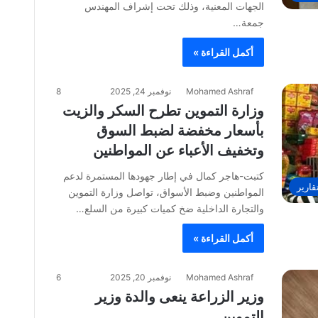
الجهات المعنية، وذلك تحت إشراف المهندس
جمعة…
أكمل القراءة »
Mohamed Ashraf
نوفمبر 24, 2025
8
وزارة التموين تطرح السكر والزيت
بأسعار مخفضة لضبط السوق
وتخفيف الأعباء عن المواطنين
كتبت-هاجر كمال في إطار جهودها المستمرة لدعم
قارير
المواطنين وضبط الأسواق، تواصل وزارة التموين
والتجارة الداخلية ضخ كميات كبيرة من السلع…
أكمل القراءة »
Mohamed Ashraf
نوفمبر 20, 2025
6
وزير الزراعة ينعى والدة وزير
التموين