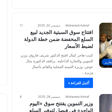
Mohamed Ashraf
ديسمبر 30, 2025
11
افتتاح سوق السبتية الجديد لبيع
السلع المخفضة ضمن خطة الدولة
لضبط الأسعار
كتبت-هاجر كمال افتتح الدكتور شريف فاروق، وزير
التموين والتجارة الداخلية، يرافقه الدكتورة منال
قارير
عوض، وزيرة التنمية المحلية والقائم بأعمال
وزيرة…
أكمل القراءة »
Mohamed Ashraf
ديسمبر 28, 2025
8
وزير التموين يفتتح سوق «اليوم
الواحد» في فيصل لتوفير السلع