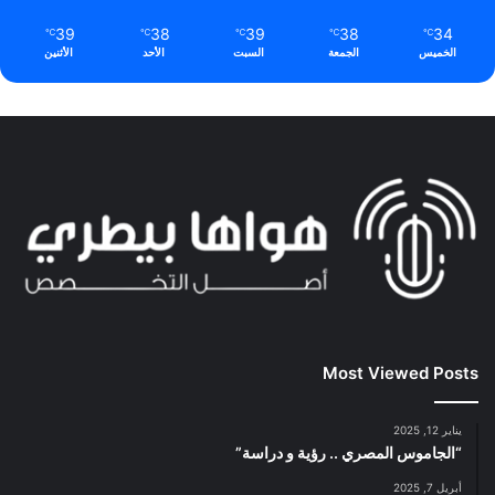
39
38
39
38
34
℃
℃
℃
℃
℃
الخميس
الجمعة
السبت
الأحد
الأثنين
Most Viewed Posts
يناير 12, 2025
“الجاموس المصري .. رؤية و دراسة”
أبريل 7, 2025