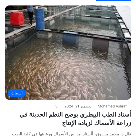
أسماك
Mohamed Ashraf
ديسمبر 21, 2024
5
أستاذ الطب البيطري يوضح النظم الحديثة في
زراعة الأسماك لزيادة الإنتاج
قال د. محمد مرزوق، أأستاذ أمراض الأسماك ورعايتها في كلية الطب