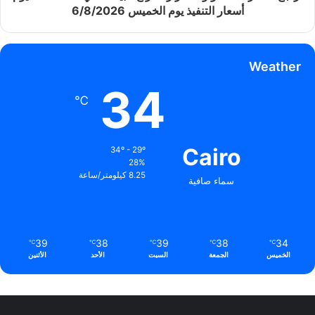
أسعار التنفيذ يوم الخميس 6/8/2026
Weather
34
℃
Cairo
34º - 29º
28%
8.25 كيلومتر/ساعة
سماء صافية
39
38
39
38
34
℃
℃
℃
℃
℃
الخميس
الجمعة
السبت
الأحد
الأثنين