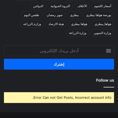
أسعار اللحوم
الأعلاف
الثروة الحيوانية
الدواجن
بورصة هواها بيطري
بيطري
شهر رمضان
طقس اليوم
هواها_بيطري
هواها بيطري
هيئة الارصاد
وزارة_الزراعه
وزارة التموين
وزارة الزراعة
أدخل
بريدك
الإلكتروني
Follow us
Error Can not Get Posts, Incorrect account info.