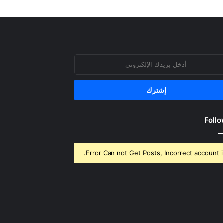
روني
Follo
Error Can not Get Posts, Incorrect account i