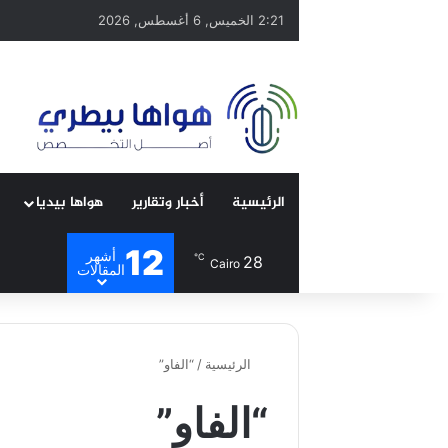
2:21 الخميس, 6 أغسطس, 2026
الرئيسية
أخبار وتقارير
هواها بيديا
12
أشهر
℃
28
Cairo
المقالات
الرئيسية
/
“الفاو”
“الفاو”