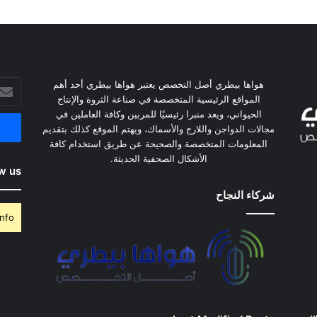
هواها بيطري أصل التخصص يعتبر هواها بيطري أحد أهم
أدخل
المواقع الرئيسية المتخصصة في صناعة الثروة والإنتاج
بريدك
الحيواني، ويعد منبرا رئيسيًا للمربين وكافة العاملين في
الإلكت
مجالات الدواجن واللارج والأسماك، ويهتم الموقع كذلك بتقديم
المعلومات المتخصصة والصحيحة عن طريق استخدام كافة
الأشكال الصحفية الحديثة.
w us
شركاء النجاح
nfo.
وس