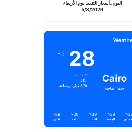
اليوم..أسعار التنفيذ يوم الأربعاء
5/8/2026
Weathe
28
℃
Cairo
38º - 25º
51%
2.79 كيلومتر/ساعة
سماء صافية
39
38
39
39
3
℃
℃
℃
℃
℃
خميس
الجمعة
السبت
الأحد
الأثنين