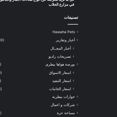
في مزارع الحلاب
تصنيفات
Hawaha Pets
أخبار وتقارير
(5٬410)
أخبار المجــال
تصريحات راديو
بورصة هواها بيطري
(925)
اسعار الاسواق
(460)
اسعار التنفيذ
(170)
اسعار الخامات
(293)
حوارات بيطرية
شركات و اعمال
مساحة حرة
(203)