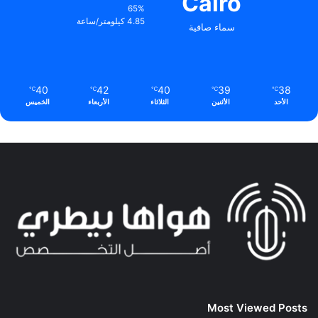
Cairo
65%
4.85 كيلومتر/ساعة
سماء صافية
40
42
40
39
38
℃
℃
℃
℃
℃
الأحد
الأثنين
الثلاثاء
الأربعاء
الخميس
Most Viewed Posts