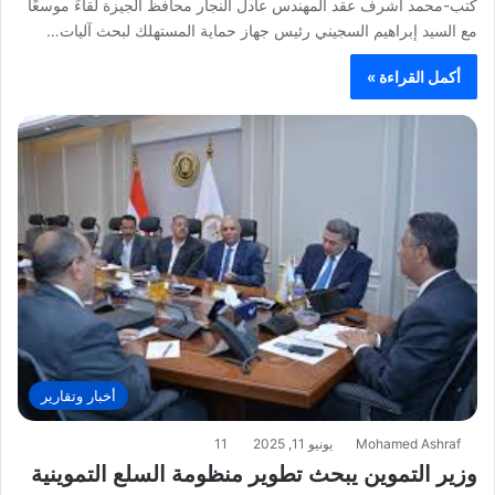
كتب-محمد أشرف عقد المهندس عادل النجار محافظ الجيزة لقاءً موسعًا
مع السيد إبراهيم السجيني رئيس جهاز حماية المستهلك لبحث آليات…
أكمل القراءة »
أخبار وتقارير
Mohamed Ashraf
يونيو 11, 2025
11
وزير التموين يبحث تطوير منظومة السلع التموينية