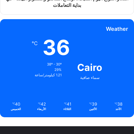
بداية التعاملات
Weather
36
℃
Cairo
38º - 30º
29%
1.21 كيلومتر/ساعة
سماء صافية
40
42
41
39
38
℃
℃
℃
℃
℃
الأحد
الأثنين
الثلاثاء
الأربعاء
الخميس