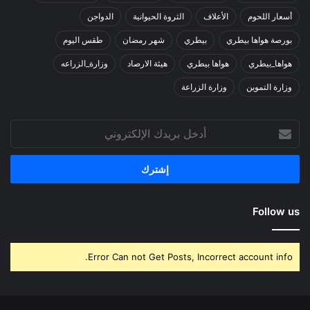
أسعار اللحوم
الأعلاف
الثروة الحيوانية
الدواجن
بورصة هواها بيطري
بيطري
شهر رمضان
طقس اليوم
هواها_بيطري
هواها بيطري
هيئة الارصاد
وزارة_الزراعه
وزارة التموين
وزارة الزراعة
أدخل
بريدك
الإلكتروني
Follow us
Error Can not Get Posts, Incorrect account info.