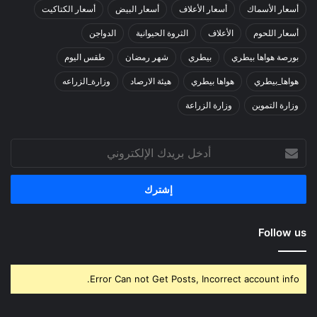
أسعار الأسماك
أسعار الأعلاف
أسعار البيض
أسعار الكتاكيت
أسعار اللحوم
الأعلاف
الثروة الحيوانية
الدواجن
بورصة هواها بيطري
بيطري
شهر رمضان
طقس اليوم
هواها_بيطري
هواها بيطري
هيئة الارصاد
وزارة_الزراعه
وزارة التموين
وزارة الزراعة
أدخل
بريدك
الإلكتروني
Follow us
Error Can not Get Posts, Incorrect account info.