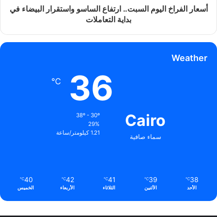
أسعار الفراخ اليوم السبت.. ارتفاع الساسو واستقرار البيضاء في
بداية التعاملات
Weather
36
℃
Cairo
38º - 30º
29%
1.21 كيلومتر/ساعة
سماء صافية
40
42
41
39
38
℃
℃
℃
℃
℃
الأحد
الأثنين
الثلاثاء
الأربعاء
الخميس