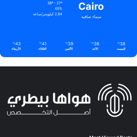
Cairo
38º - 27º
65%
2.84 كيلومتر/ساعة
سماء صافية
43
41
39
38
38
℃
℃
℃
℃
℃
السبت
الأحد
الأثنين
الثلاثاء
الأربعاء