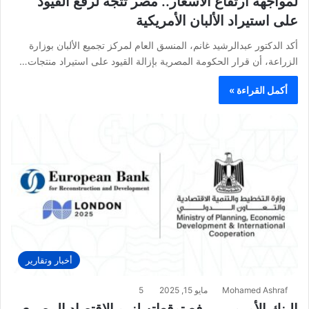
لمواجهة ارتفاع الأسعار.. مصر تتجه لرفع القيود
على استيراد الألبان الأمريكية
أكد الدكتور عبدالرشيد غانم، المنسق العام لمركز تجميع الألبان بوزارة
الزراعة، أن قرار الحكومة المصرية بإزالة القيود على استيراد منتجات…
أكمل القراءة »
أخبار وتقارير
Mohamed Ashraf
مايو 15, 2025
5
البنك الأوروبي يرفع توقعاته لنمو الاقتصاد المصري