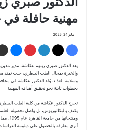
الدكتور صبري ز
مهنية حافلة في 
مايو 24, 2025
فيسبوك
‫X
لينكدإن
بينتيريست
ماسنجر
يعد الدكتور صبري زينهم عكاشة، مدير مديرية
والخبرة بمجال الطب البيطري، حيث تمتد مسي
بخطوات ثابتة نحو تحقيق أهدافه المهنية.
يكتفِ بالبكالوريوس، بل واصل تحصيله العل
ومنتجاته
أثرى معارفه بالحصول على دبلومة الدراسات ال