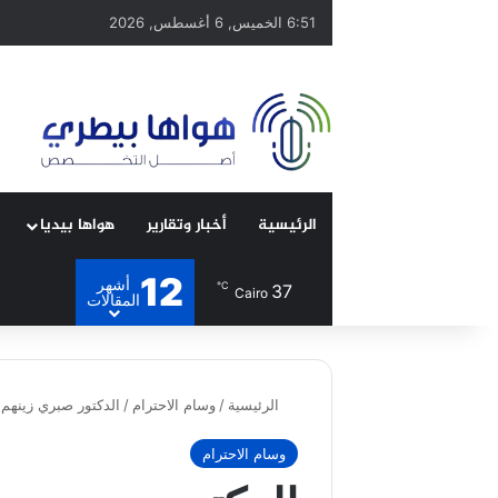
6:51 الخميس, 6 أغسطس, 2026
الرئيسية
أخبار وتقارير
هواها بيديا
12
أشهر
℃
37
Cairo
المقالات
الرئيسية
/
وسام الاحترام
/
الدكتور صبري زينهم
وسام الاحترام