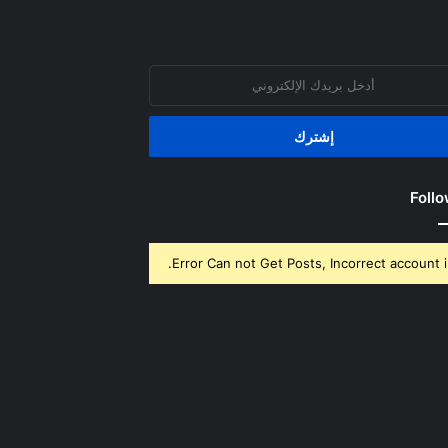
روني
Follo
Error Can not Get Posts, Incorrect account i