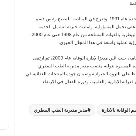
بدأ الدكتور عكاشة مسيرته المهنية كطبيب وحدة عام 1991، وتدرج في المناصب ليصبح رئيس قسم
ته على تحمل المسؤولية. وامتدت خبرته لتشمل الخدمة
الوطنية، حيث كُلّف كضابط بإدارة الخدمات البيطرية بالقوات المسلحة من عام 1998 حتى عام 2000،
 رؤية عملية واسعة في هذا المجال الحيوي.
تولى الدكتور صبري عكاشة مناصب قيادية هامة، حيث عُين مديرًا لإدارة الوقاية عام 2009، ثم ارتقى
عامًا للوقاية عام 2018. تتوج هذه المسيرة بتوليه منصب مدير مديرية الطب البيطري
اظ على الثروة الحيوانية وضمان جودة المنتجات الغذائية في
دراته الإدارية والعلمية، ودوره الفعال في الارتقاء
الوقاية بالادارة
مدير مديرية الطب البيطري