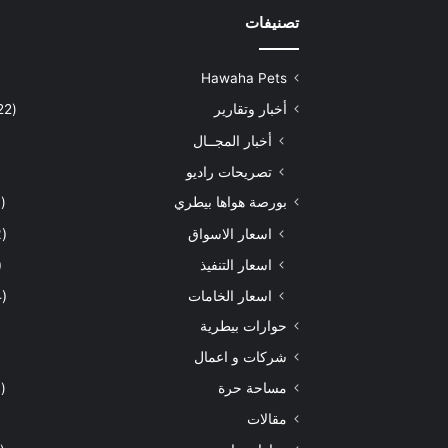
تصنيفات
Hawaha Pets
أخبار وتقارير
(5٬422)
أخبار المجــال
تصريحات راديو
بورصة هواها بيطري
(929)
اسعار الاسواق
(462)
اسعار التنفيذ
71)
اسعار الخامات
(294)
حوارات بيطرية
شركات و اعمال
مساحة حرة
(203)
مقالات