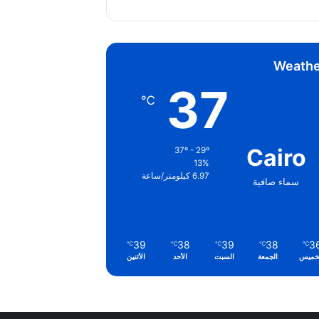
Weathe
37
℃
Cairo
37º - 29º
13%
6.97 كيلومتر/ساعة
سماء صافية
39
38
39
38
3
℃
℃
℃
℃
℃
خميس
الجمعة
السبت
الأحد
الأثنين