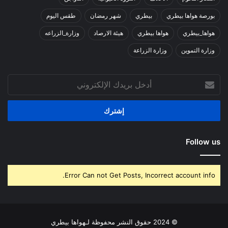
بورصة هواها بيطري
بيطري
شهر رمضان
طقس اليوم
هواها_بيطري
هواها بيطري
هيئة الارصاد
وزارة_الزراعه
وزارة التموين
وزارة الزراعة
أدخل
بريدك
الإلكتروني
Follow us
Error Can not Get Posts, Incorrect account info.
© 2024 حقوق النشر محفوظة لـهواها بيطري