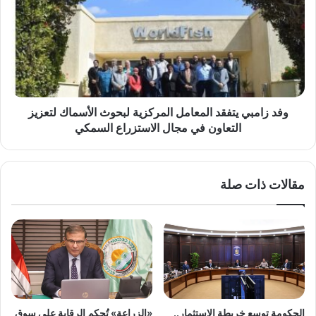
يتفقد
المعامل
المركزية
لبحوث
الأسماك
لتعزيز
التعاون
في
وفد زامبي يتفقد المعامل المركزية لبحوث الأسماك لتعزيز
مجال
التعاون في مجال الاستزراع السمكي
الاستزراع
السمكي
مقالات ذات صلة
الحكومة توسع خريطة الاستثمار..
«الزراعة» تُحكم الرقابة على سوق