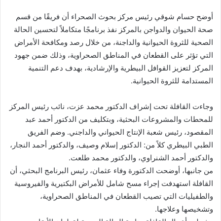
أوضح حسام شوقي رئيس مركز بحوث الصحراء أن فريقًا من قسم
صحة الحيوان والدواجن بالمركز نفذ برنامجًا متكاملاً لتحسين الحالة
الصحية للثروة الحيوانية والداجنة، من خلال رصد ومكافحة الأمراض
التي تؤثر على القطعان في المناطق الصحراوية، وذلك ضمن جهود
المركز لتعزيز القوافل البيطرية والإرشادية، بهدف دعم التنمية
المستدامة للثروة الحيوانية.
وجاءت القافلة تحت إشراف الدكتور محمد عزت، نائب رئيس المركز
للمحطات والمشروعات البحثية، وبتكليف من الدكتور أحمد عبد
المقصود، رئيس شعبة الإنتاج الحيواني والداجني. وضم الفريق
الطبي البيطري كلاً من: الدكتور إسلام وصيف، والدكتور أحمد النجار،
والدكتور أحمد الشنراوي، والدكتور محمد طلعت.
من جانبها، أوضحت الدكتورة وفاء عثمان، رئيس البرنامج البحثي، أن
القافلة استهدفت إجراء مسح شامل للأمراض البكتيرية والفيروسية
والطفيليات التي تصيب القطعان في المناطق الصحراوية،
وتشخيصها وعلاجها.