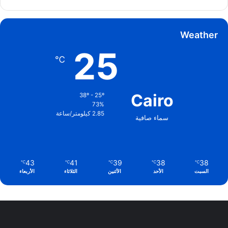
Weather
25
℃
Cairo
38º - 25º
73%
2.85 كيلومتر/ساعة
سماء صافية
43
41
39
38
38
℃
℃
℃
℃
℃
السبت
الأحد
الأثنين
الثلاثاء
الأربعاء