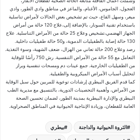
وشملت أعمال القافلة متابعة الحالة الصحية لقطعان الأبقار،
العجول، الجاموس، الأغنام، والماعز في مناطق وادي الطور، وادي
ميعر، وسهل القاع، حيث تم تشخيص بعض الحالات لأمراض تناسلية
باستخدام تقنية السونار، بالإضافة إلى،علاج 120 حالة من أمراض
الجهاز الهضمي،تشخيص وعلاج 25 حالة من الأمراض التناسلية. علاج
130 حالة إصابة بالطفيليات الدموية، و50 حالة طفيليات داخلية.
رصد وعلاج 200 حالة تعاني من الهزال، ضعف الشهية، وسوء التغذية.
التعامل مع 55 حالة من الأمراض التنفسية. رش 750 رأسًا للوقاية
من الطفيليات الخارجية. جمع عينات دم ومسحات تنفسية وبراز
لتحليل أسباب الأمراض الميكروبية والطفيلية.
كما قدم الفريق البيطري إرشادات توعوية للمربين حول سبل الوقاية
من الأمراض، وأهمية التحصينات الدورية، بالتنسيق مع مديرية الطب
البيطري والإدارة البيطرية بمدينة الطور، لضمان تحسين الصحة
العامة للقطعان، وزيادة الإنتاجية الحيوانية في المناطق الصحراوية.
الثروة الحيوانية والداجنة
بيطري