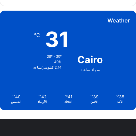
Weather
31
℃
Cairo
38º - 30º
40%
2.14 كيلومتر/ساعة
سماء صافية
40
42
41
39
38
℃
℃
℃
℃
℃
الأحد
الأثنين
الثلاثاء
الأربعاء
الخميس