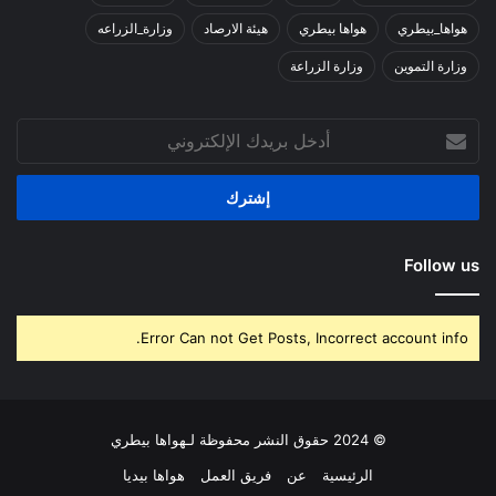
هواها_بيطري
هواها بيطري
هيئة الارصاد
وزارة_الزراعه
وزارة التموين
وزارة الزراعة
أدخل
بريدك
الإلكتروني
Follow us
Error Can not Get Posts, Incorrect account info.
© 2024 حقوق النشر محفوظة لـهواها بيطري
الرئيسية
عن
فريق العمل
هواها بيديا