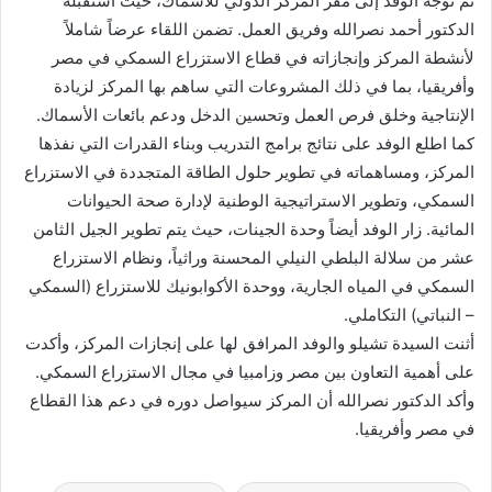
ثم توجه الوفد إلى مقر المركز الدولي للأسماك، حيث استقبله
الدكتور أحمد نصرالله وفريق العمل. تضمن اللقاء عرضاً شاملاً
لأنشطة المركز وإنجازاته في قطاع الاستزراع السمكي في مصر
وأفريقيا، بما في ذلك المشروعات التي ساهم بها المركز لزيادة
الإنتاجية وخلق فرص العمل وتحسين الدخل ودعم بائعات الأسماك.
كما اطلع الوفد على نتائج برامج التدريب وبناء القدرات التي نفذها
المركز، ومساهماته في تطوير حلول الطاقة المتجددة في الاستزراع
السمكي، وتطوير الاستراتيجية الوطنية لإدارة صحة الحيوانات
المائية. زار الوفد أيضاً وحدة الجينات، حيث يتم تطوير الجيل الثامن
عشر من سلالة البلطي النيلي المحسنة وراثياً، ونظام الاستزراع
السمكي في المياه الجارية، ووحدة الأكوابونيك للاستزراع (السمكي
– النباتي) التكاملي.
أثنت السيدة تشيلو والوفد المرافق لها على إنجازات المركز، وأكدت
على أهمية التعاون بين مصر وزامبيا في مجال الاستزراع السمكي.
وأكد الدكتور نصرالله أن المركز سيواصل دوره في دعم هذا القطاع
في مصر وأفريقيا.