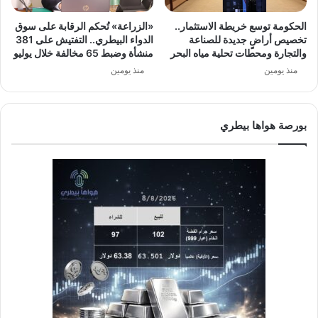
الحكومة توسع خريطة الاستثمار..
«الزراعة» تُحكم الرقابة على سوق
تخصيص أراضٍ جديدة للصناعة
الدواء البيطري.. التفتيش على 381
والتجارة ومحطات تحلية مياه البحر
منشأة وضبط 65 مخالفة خلال يوليو
منذ يومين
منذ يومين
بورصة هواها بيطري