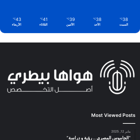
43
41
39
38
38
℃
℃
℃
℃
℃
السبت
الأحد
الأثنين
الثلاثاء
الأربعاء
Most Viewed Posts
يناير 12, 2025
“الجاموس المصري .. رؤية و دراسة”