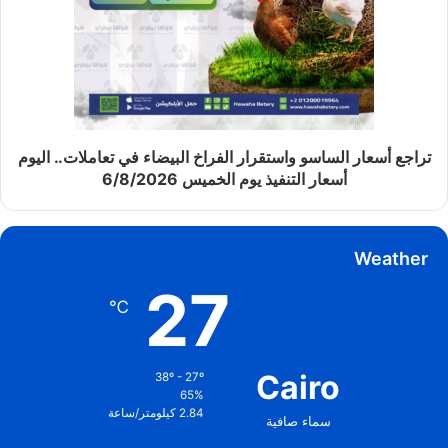
تراجع أسعار الساسو واستقرار الفراخ البيضاء في تعاملات.. اليوم
أسعار التنفيذ يوم الخميس 6/8/2026
Weather
27
℃
Cairo
38º - 27º
65%
2.84 كيلومتر/ساعة
سماء صافية