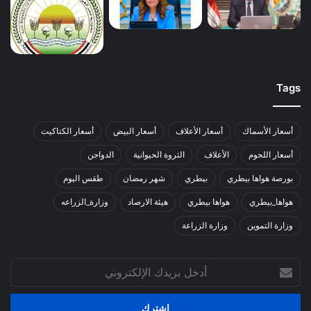
Tags
أسعار الأسماك
أسعار الأعلاف
أسعار البيض
أسعار الكتاكيت
أسعار اللحوم
الأعلاف
الثروة الحيوانية
الدواجن
بورصة هواها بيطري
بيطري
شهر رمضان
طقس اليوم
هواها_بيطري
هواها بيطري
هيئة الارصاد
وزارة_الزراعه
وزارة التموين
وزارة الزراعة
أدخل
بريدك
الإلكتروني