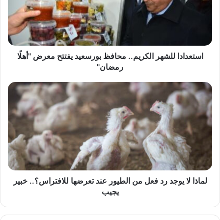
بورسعيد
يفتتح
معرض
"أهلًا
رمضان"
استعدادا للشهر الكريم.. محافظ بورسعيد يفتتح معرض "أهلًا
رمضان"
لماذا
لا
يوجد
رد
فعل
من
الطيور
عند
تعرضها
للافتراس؟..
لماذا لا يوجد رد فعل من الطيور عند تعرضها للافتراس؟.. خبير
خبير
يجيب
يجيب