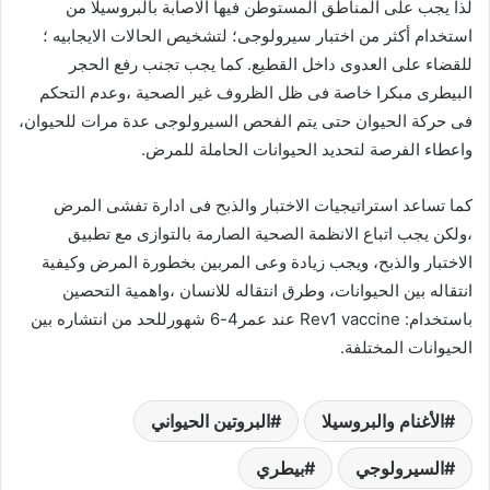
لذا يجب على المناطق المستوطن فيها الاصابة بالبروسيلا من
استخدام أكثر من اختبار سيرولوجى؛ لتشخيص الحالات الايجابيه ؛
للقضاء على العدوى داخل القطيع. كما يجب تجنب رفع الحجر
البيطرى مبكرا خاصة فى ظل الظروف غير الصحية ،وعدم التحكم
فى حركة الحيوان حتى يتم الفحص السيرولوجى عدة مرات للحيوان،
واعطاء الفرصة لتحديد الحيوانات الحاملة للمرض.
كما تساعد استراتيجيات الاختبار والذبح فى ادارة تفشى المرض
،ولكن يجب اتباع الانظمة الصحية الصارمة بالتوازى مع تطبيق
الاختبار والذبح، ويجب زيادة وعى المربين بخطورة المرض وكيفية
انتقاله بين الحيوانات، وطرق انتقاله للانسان ،واهمية التحصين
باستخدام: Rev1 vaccine عند عمر4-6 شهورللحد من انتشاره بين
الحيوانات المختلفة.
الأغنام والبروسيلا
البروتين الحيواني
السيرولوجي
بيطري