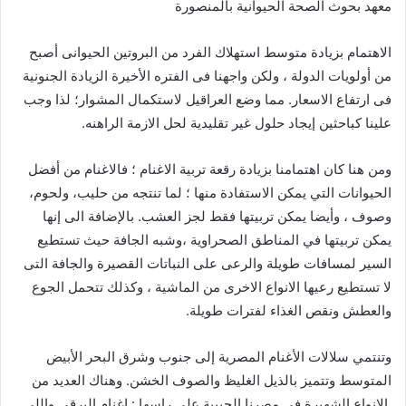
معهد بحوث الصحة الحيوانية بالمنصورة
الاهتمام بزيادة متوسط استهلاك الفرد من البروتين الحيوانى أصبح
من أولويات الدولة ، ولكن واجهنا فى الفتره الأخيرة الزيادة الجنونية
فى ارتفاع الاسعار. مما وضع العراقيل لاستكمال المشوار؛ لذا وجب
علينا كباحثين إيجاد حلول غير تقليدية لحل الازمة الراهنه.
ومن هنا كان اهتمامنا بزيادة رقعة تربية الاغنام ؛ فالاغنام من أفضل
الحيوانات التي يمكن الاستفادة منها ؛ لما تنتجه من حليب، ولحوم،
وصوف ، وأيضا يمكن تربيتها فقط لجز العشب. بالإضافة الى إنها
يمكن تربيتها في المناطق الصحراوية ،وشبه الجافة حيث تستطيع
السير لمسافات طويلة والرعى على النباتات القصيرة والجافة التى
لا تستطيع رعيها الانواع الاخرى من الماشية ، وكذلك تتحمل الجوع
والعطش ونقص الغذاء لفترات طويلة.
وتنتمي سلالات الأغنام المصرية إلى جنوب وشرق البحر الأبيض
المتوسط وتتميز بالذيل الغليظ والصوف الخشن. وهناك العديد من
الانواع الشهيرة فى مصرنا الحبيبة على راسها : اغنام البرقى واللى