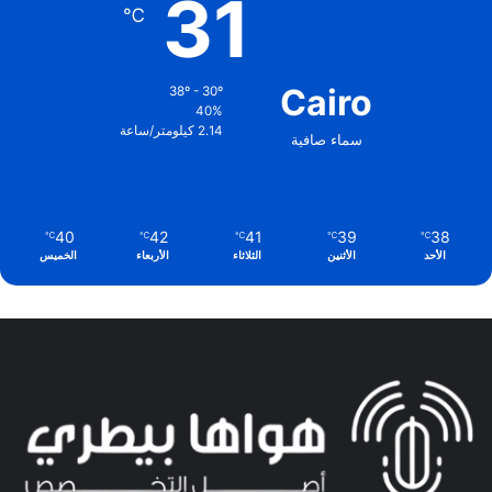
31
℃
Cairo
38º - 30º
40%
2.14 كيلومتر/ساعة
سماء صافية
40
42
41
39
38
℃
℃
℃
℃
℃
الأحد
الأثنين
الثلاثاء
الأربعاء
الخميس