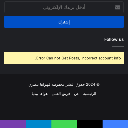
أدخل
بريدك
الإلكتروني
Follow us
Error Can not Get Posts, Incorrect account info.
© 2024 حقوق النشر محفوظة لـهواها بيطري
الرئيسية
عن
فريق العمل
هواها بيديا
فيسبوك
‫X
بينتيريست
لينكدإن
‫YouTube
انستقرام