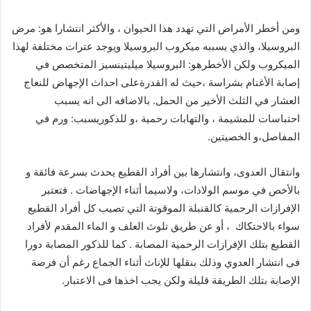
ومن أخطر الأمراض التي تهدد هذا الحيوان ، والأكثر انتشارا هو: مرض
البروسيلا، والذي يسببه ميكروب البروسيلا ويوجد عترات مختلفة لهذا
الميكروب ولكن الأخطرهو: البروسيلا ميليتينسيز المتخصص في
إصابة الأغنام بشراسة ،حيث له القدرةعلى احداث الإجهاض للنعاج
العشار في الثلث الأخير من الحمل. بالاضافه الى انه يسبب
احتباسات للمشيمة ، والتهابات رحمية ،و للذكوريسبب: ورم في
المفاصل،و الخصيتين.
وانتقال العدوى، وانتشارها بين أفراد القطيع يحدث بسرعة فائقة و
بالأخص في موسم الولادات، ولاسيما أثناء الإجهاضات . فتعتبر
الإفرازات الرحمية كالقنبلة الموقوتة التي تصيب كل أفراد القطيع
سواء بالاحتكاك ، أو عن طريق تلوث العلف و الماء المقدم لأفراد
القطيع بتلك الإفرازات الرحمية المصابة . كما للذكور المصابة دورا
فى انتشار العدوي وذلك بنقلها للإناث أثناء الجماع رغم أن فرصة
الإصابة بتلك الطريقة قليلة ولكن يجب اخذها فى الاعتبار.