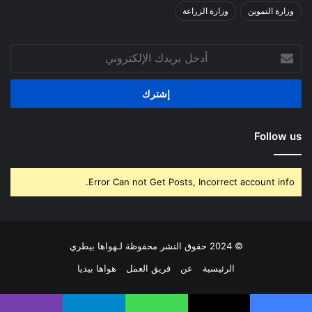
وزارة التموين
وزارة الزراعة
أدخل
بريدك
الإلكتروني
Follow us
Error Can not Get Posts, Incorrect account info.
© 2024 حقوق النشر محفوظة لـهواها بيطري
الرئيسية
عن
فريق العمل
هواها بيديا
فيسبوك
‫X
بينتيريست
لينكدإن
‫YouTube
انستقرام