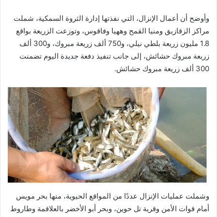
وأوضح أن أعمال الإنزال، التي نفذتها إدارة الثروة السمكية، شملت
مراكز الزقازيق ومنيا القمح وههيا وفاقوس، وتوزعت الزريعة بواقع
1.8 مليون زريعة بلطي نيلي، و750 ألف زريعة مبروك، و300 ألف
زريعة مبروك حشائش، إلى جانب تنفيذ دفعة جديدة اليوم تضمنت
300 ألف زريعة مبروك حشائش.
وشملت عمليات الإنزال عددًا من المواقع الحيوية، منها بحر مويس
أمام قوات الأمن وقرية تل حوين، وبحر أبو الأخضر بالعلاقمة وطاروط