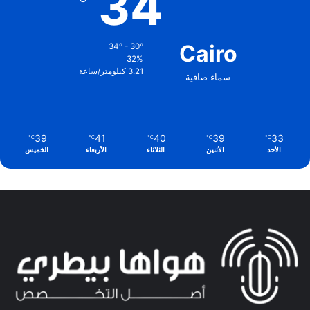
34
Cairo
34º - 30º
32%
3.21 كيلومتر/ساعة
سماء صافية
39
41
40
39
33
℃
℃
℃
℃
℃
الأحد
الأثنين
الثلاثاء
الأربعاء
الخميس