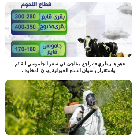
«هواها
بيطري»:تراجع
مفاجئ
في
سعر
الجاموسي
القائم..
واستقرار
بأسواق
السلع
«هواها بيطري»:تراجع مفاجئ في سعر الجاموسي القائم..
الحيوانية
واستقرار بأسواق السلع الحيوانية يهدئ المخاوف
يهدئ
المخاوف
خطة
شاملة
لتطهير
الأسواق
من
المبيدات
مجهولة
المصدر
وحماية