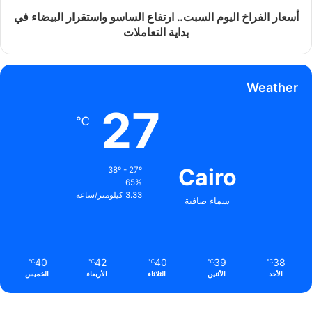
أسعار الفراخ اليوم السبت.. ارتفاع الساسو واستقرار البيضاء في
بداية التعاملات
Weather
27
℃
Cairo
38º - 27º
65%
3.33 كيلومتر/ساعة
سماء صافية
40
42
40
39
38
℃
℃
℃
℃
℃
الأحد
الأثنين
الثلاثاء
الأربعاء
الخميس