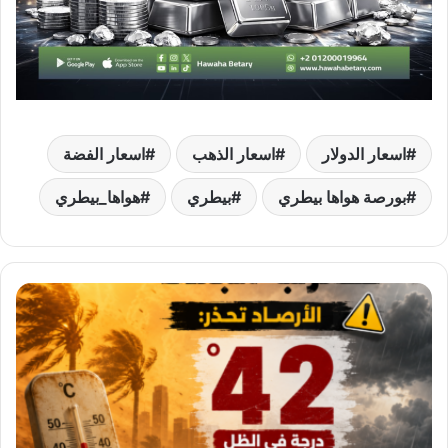
اسعار الدولار
اسعار الذهب
اسعار الفضة
بورصة هواها بيطري
بيطري
هواها_بيطري
موجة
حارة
تضرب
البلاد..
الأرصاد
تحذر:
42
درجة