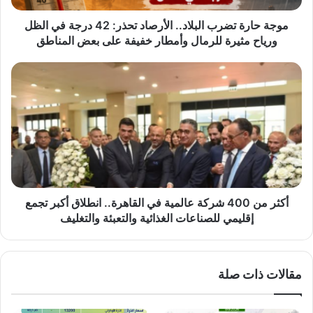
في
الظل
موجة حارة تضرب البلاد.. الأرصاد تحذر: 42 درجة في الظل
ورياح
ورياح مثيرة للرمال وأمطار خفيفة على بعض المناطق
مثيرة
للرمال
أكثر
وأمطار
من
خفيفة
400
على
شركة
بعض
عالمية
المناطق
في
القاهرة..
انطلاق
أكبر
تجمع
أكثر من 400 شركة عالمية في القاهرة.. انطلاق أكبر تجمع
إقليمي
إقليمي للصناعات الغذائية والتعبئة والتغليف
للصناعات
الغذائية
والتعبئة
مقالات ذات صلة
والتغليف