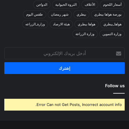
أسعار اللحوم
الأعلاف
الثروة الحيوانية
الدواجن
بورصة هواها بيطري
بيطري
شهر رمضان
طقس اليوم
هواها_بيطري
هواها بيطري
هيئة الارصاد
وزارة_الزراعه
وزارة التموين
وزارة الزراعة
أدخل
بريدك
الإلكتروني
Follow us
Error Can not Get Posts, Incorrect account info.