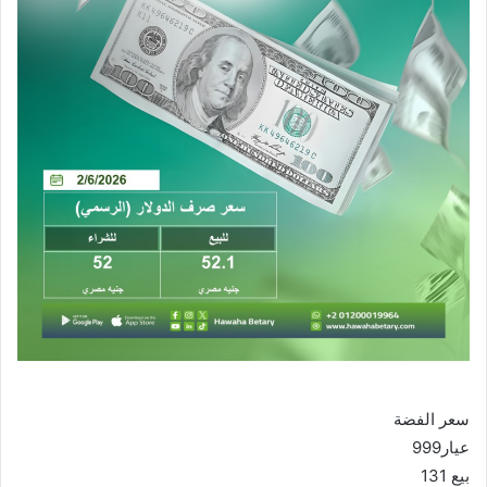
سعر الفضة
عيار999
بيع 131