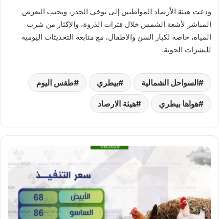
ودعت هيئة الأرصاد المواطنين إلى توخي الحذر، وتجنب التعرض
المباشر لأشعة الشمس خلال فترات الذروة، والإكثار من شرب
المياه، خاصة لكبار السن والأطفال، مع متابعة التحديثات اليومية
للنشرات الجوية.
السواحل الشمالية
بيطري
طقس اليوم
هواها بيطري
هيئة الارصاد
«هواها
بيطري»..تباين
أسعار
الدواجن
بعد
العيد..
هدوء