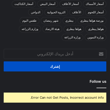
أسعار الأسماك
أسعار الأعلاف
أسعار البيض
أسعار الكتاكيت
أسعار اللحوم
الأعلاف
الثروة الحيوانية
الدواجن
بورصة هواها بيطري
بيطري
شهر رمضان
طقس اليوم
هواها_بيطري
هواها بيطري
هيئة الارصاد
وزارة_الزراعه
وزارة التموين
وزارة الزراعة
أدخل
بريدك
الإلكتروني
Follow us
Error Can not Get Posts, Incorrect account info.