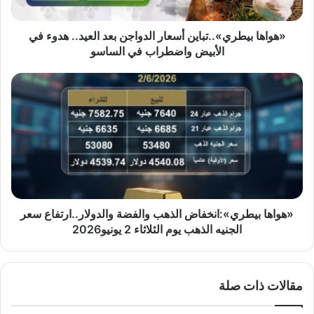
في
الأبيض
واضطراب
«هواها بيطري»..تباين أسعار الدواجن بعد العيد.. هدوء في
في
الأبيض واضطراب في الساسو
الساسو
«هواها
بيطري»:انخفاض
الذهب
والفضة
والدولار..ارتفاع
سعر
الجنيه
الذهب
يوم
الثلاثاء
«هواها بيطري»:انخفاض الذهب والفضة والدولار..ارتفاع سعر
2
الجنيه الذهب يوم الثلاثاء 2 يونيو2026
يونيو2026
مقالات ذات صلة