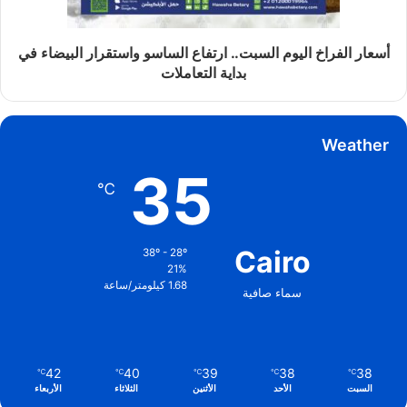
أسعار الفراخ اليوم السبت.. ارتفاع الساسو واستقرار البيضاء في
بداية التعاملات
Weather
35
℃
Cairo
38º - 28º
21%
1.68 كيلومتر/ساعة
سماء صافية
42
40
39
38
38
℃
℃
℃
℃
℃
السبت
الأحد
الأثنين
الثلاثاء
الأربعاء