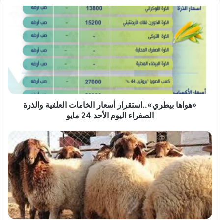
«هواها
بيطري»..استقرار
أسعار
الخامات
العلفية
والذرة
الصفراء
اليوم
الأحد
24
«هواها بيطري»..استقرار أسعار الخامات العلفية والذرة
مايو
الصفراء اليوم الأحد 24 مايو
الزراعة
تصدر
دليلاً
شاملاً
للأضاحي:
صيام
12
ساعة
قبل