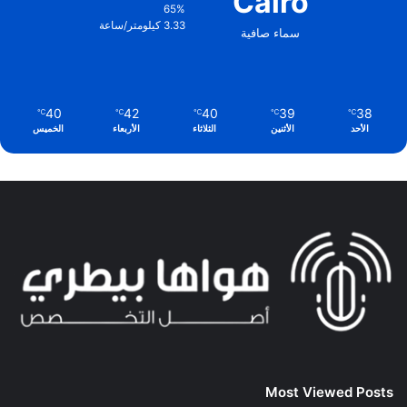
Cairo
65%
3.33 كيلومتر/ساعة
سماء صافية
40
42
40
39
38
℃
℃
℃
℃
℃
الأحد
الأثنين
الثلاثاء
الأربعاء
الخميس
Most Viewed Posts