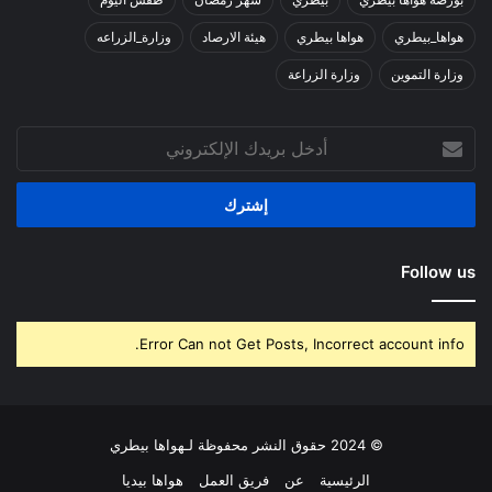
هواها_بيطري
هواها بيطري
هيئة الارصاد
وزارة_الزراعه
وزارة التموين
وزارة الزراعة
أدخل
بريدك
الإلكتروني
Follow us
Error Can not Get Posts, Incorrect account info.
© 2024 حقوق النشر محفوظة لـهواها بيطري
الرئيسية
عن
فريق العمل
هواها بيديا