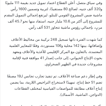
وفي سياق متصل، أعلن القطاع اعتماد تمويل جديد بقيمة 111 مليونًا
و320 ألف جنيه، لصالح 80 مستفيدًا، لتربية وتسمين 1600 رأس
ماشية ضمن المشروع القومي للبتلو، ليرتفع إجمالي التمويل المقدم
للمشروع إلى أكثر من 10.6 مليار جنيه، استفاد منها نحو 45.7 ألف
مربٍ، بإجمالي رؤوس ماشية تتجاوز 531 ألف رأس.
كما شهدت الفترة ذاتها تسجيل 248 تركيبة من مخاليط الأعلاف
وإضافاتها، بينها 142 محلية و106 مستوردة، وفقًا للمعايير العلمية
المعتمدة، بالتعاون مع المركز الإقليمي للأغذية والأعلاف ومعهد
بحوث الإنتاج الحيواني، إلى جانب إصدار 41 موافقة فنية لإقامة
مشروعات جديدة في الظهير الصحراوي.
وفي إطار دعم صناعة الأعلاف، تم تنفيذ تجارب تجانس لـ19 مصنعًا
تضم 51 خط إنتاج، تمهيدًا لاستخراج التراخيص اللازمة، بما يضمن
إنتاج أعلاف مطابقة للمواصفات القياسية لمختلف القطاعات
(الدواجن، الماشية، الأسماك).