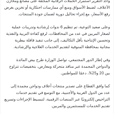
وأكد التقرير استمرار الحملات الرقابية المكثفة على مصانع ومخازن
الأعلاف، لضبط الأسواق ومنع أي ممارسات احتكارية أو تخزين بغرض
رفع الأسعار، مع إجراء تحاليل دورية لضمان جودة المنتجات.
وعلى صعيد التوعية، تم تنظيم 6 ندوات إرشادية وتدريبات عملية
لصغار المربين في عدد من المحافظات، لرفع كفاءة التربية والتغذية
وتحسين الإنتاجية بأقل التكاليف، إلى جانب تنفيذ قافلة بيطرية
مجانية بمحافظة المنوفية لتقديم الخدمات العلاجية والإرشادية.
وفي إطار الدور المجتمعي، تواصل الوزارة طرح بيض المائدة
والدواجن المجمدة عبر منافذ متحركة ومعارض، بتخفيضات تتراوح
بين 20 و25%، دعمًا للمواطنين.
كما وافق القطاع على تصدير منتجات أعلاف ودواجن مجمدة إلى
عدد من الدول العربية والأجنبية، مع التوسع في تقديم خدمات
التراخيص إلكترونيًا عبر المنصات الرقمية، لتبسيط الإجراءات وتسريع
تقديم الخدمات للمستثمرين والمربين.