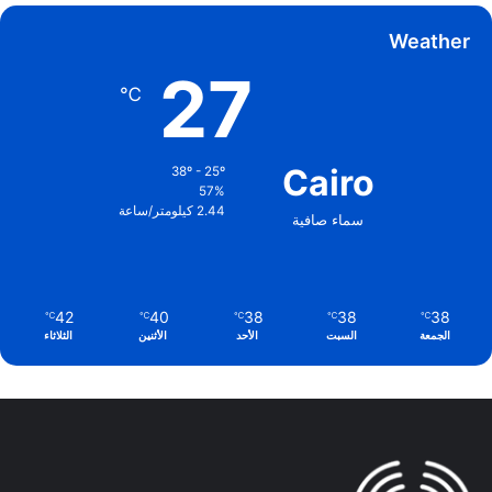
Weather
27
℃
Cairo
38º - 25º
57%
2.44 كيلومتر/ساعة
سماء صافية
42
40
38
38
38
℃
℃
℃
℃
℃
الجمعة
السبت
الأحد
الأثنين
الثلاثاء