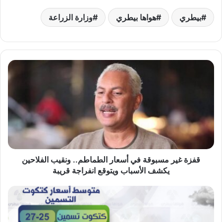
بيطري
هواها بيطري
وزارة الزراعة
قفزة
غير
مسبوقة
في
أسعار
الطماطم..
ونقيب
الفلاحين
يكشف
الأسباب
قفزة غير مسبوقة في أسعار الطماطم.. ونقيب الفلاحين
ويتوقع
يكشف الأسباب ويتوقع انفراجة قريبة
انفراجة
قريبة
«هواها
بيطري»:تراجع
أسعار
البيض