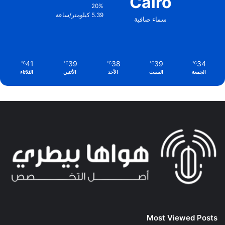
Cairo
20%
5.39 كيلومتر/ساعة
سماء صافية
41
39
38
39
34
℃
℃
℃
℃
℃
الجمعة
السبت
الأحد
الأثنين
الثلاثاء
Most Viewed Posts