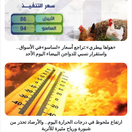
أسعار
«لساسو»في
الأسواق..
واستقرار
نسبي
للدواجن
البيضاء
اليوم
«هواها بيطري»:تراجع أسعار «لساسو»في الأسواق..
الأحد
واستقرار نسبي للدواجن البيضاء اليوم الأحد
ارتفاع
ملحوظ
في
درجات
الحرارة
اليوم..
والأرصاد
تحذر
من
شبورة
ارتفاع ملحوظ في درجات الحرارة اليوم.. والأرصاد تحذر من
ورياح
شبورة ورياح مثيرة للأتربة