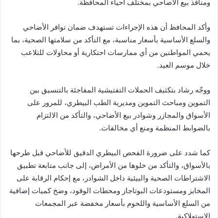
ومنافذ بيع الأضاحي بمختلف أحياء المحافظة.
وأكد المحافظ أن هذه الإجراءات تستهدف ضمان توافر الأضاحي
والسلع الأساسية بأسعار مناسبة، مع التأكد من سلامتها الصحية، بما
يحمي المواطنين من أي ممارسات احتكارية أو محاولات للتلاعب
خلال موسم العيد.
ووجّه رشاد بتكثيف الحملات التفتيشية المفاجئة بالتنسيق بين
التموين ومباحث التموين ومديرية الطب البيطري، للمرور على
الأسواق والمجازر وشوادر بيع الأضاحي، والتأكد من الالتزام
بالضوابط المنظمة ومنع أي مخالفات.
كما شدد على ضرورة الفحص البيطري الدقيق للأضاحي قبل طرحها
بالأسواق، والتأكد من خلوها من الأمراض، إلى جانب متابعة تطبيق
الاشتراطات الصحية والبيئية داخل الشوادر، مع إحكام الرقابة على
المخابز ومستودعات البوتاجاز ومحطات الوقود، وضخ كميات إضافية
من السلع الأساسية واللحوم بأسعار مخفضة عبر المجمعات
الاستهلاكية.