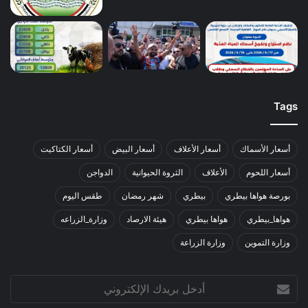
Tags
أسعار الأسماك
أسعار الأعلاف
أسعار البيض
أسعار الكتاكيت
أسعار اللحوم
الأعلاف
الثروة الحيوانية
الدواجن
بورصة هواها بيطري
بيطري
شهر رمضان
طقس اليوم
هواها_بيطري
هواها بيطري
هيئة الارصاد
وزارة_الزراعه
وزارة التموين
وزارة الزراعة
أدخل
بريدك