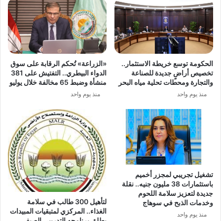
الحكومة توسع خريطة الاستثمار..
«الزراعة» تُحكم الرقابة على سوق
تخصيص أراضٍ جديدة للصناعة
الدواء البيطري.. التفتيش على 381
والتجارة ومحطات تحلية مياه البحر
منشأة وضبط 65 مخالفة خلال يوليو
منذ يوم واحد
منذ يوم واحد
تشغيل تجريبي لمجزر أخميم
باستثمارات 38 مليون جنيه.. نقلة
جديدة لتعزيز سلامة اللحوم
لتأهيل 300 طالب في سلامة
وخدمات الذبح في سوهاج
الغذاء.. المركزي لمتبقيات المبيدات
منذ يوم واحد
يطلق برنامجه التدريبي الصيفي