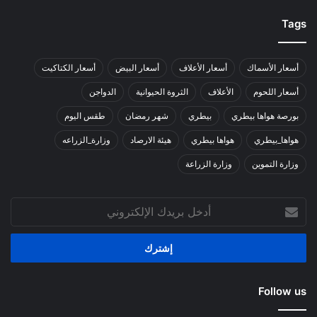
Tags
أسعار الأسماك
أسعار الأعلاف
أسعار البيض
أسعار الكتاكيت
أسعار اللحوم
الأعلاف
الثروة الحيوانية
الدواجن
بورصة هواها بيطري
بيطري
شهر رمضان
طقس اليوم
هواها_بيطري
هواها بيطري
هيئة الارصاد
وزارة_الزراعه
وزارة التموين
وزارة الزراعة
أدخل
بريدك
الإلكتروني
Follow us