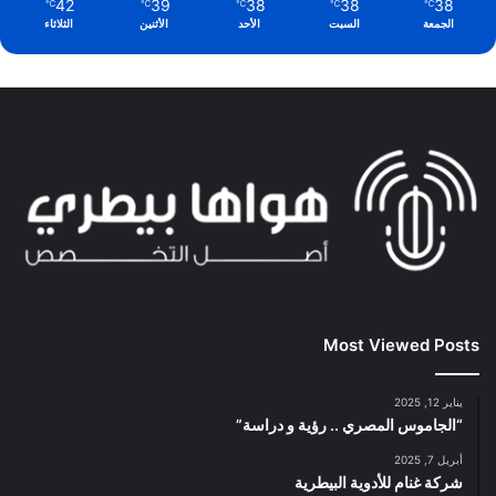
42
39
38
38
38
℃
℃
℃
℃
℃
الجمعة
السبت
الأحد
الأثنين
الثلاثاء
Most Viewed Posts
يناير 12, 2025
“الجاموس المصري .. رؤية و دراسة”
أبريل 7, 2025
شركة غنام للأدوية البيطرية