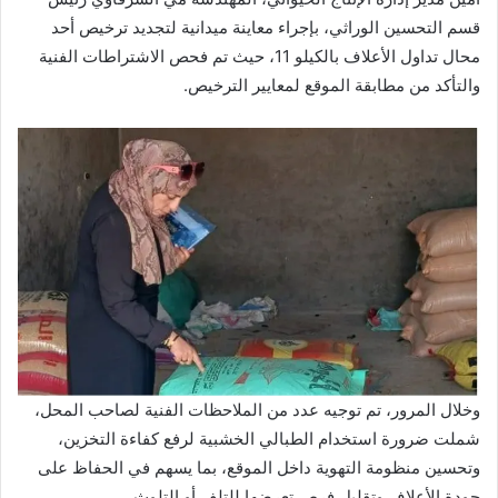
قسم التحسين الوراثي، بإجراء معاينة ميدانية لتجديد ترخيص أحد
محال تداول الأعلاف بالكيلو 11، حيث تم فحص الاشتراطات الفنية
والتأكد من مطابقة الموقع لمعايير الترخيص.
وخلال المرور، تم توجيه عدد من الملاحظات الفنية لصاحب المحل،
شملت ضرورة استخدام الطبالي الخشبية لرفع كفاءة التخزين،
وتحسين منظومة التهوية داخل الموقع، بما يسهم في الحفاظ على
جودة الأعلاف وتقليل فرص تعرضها للتلف أو التلوث.