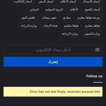
أسعار الأسماك
أسعار الأعلاف
أسعار البيض
أسعار الكتاكيت
أسعار اللحوم
الأعلاف
الثروة الحيوانية
الدواجن
بورصة هواها بيطري
بيطري
شهر رمضان
طقس اليوم
هواها_بيطري
هواها بيطري
هيئة الارصاد
وزارة_الزراعه
وزارة التموين
وزارة الزراعة
أدخل
بريدك
الإلكتروني
Follow us
Error Can not Get Posts, Incorrect account info.