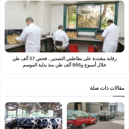
إجراءات
رقابة
وقائية
مشددة
مشددة
على
بطاطس
التصدير..
فحص
57
ألف
طن
خلال
رقابة مشددة على بطاطس التصدير.. فحص 57 ألف طن
أسبوع
خلال أسبوع و866 ألف طن منذ بداية الموسم
و866
ألف
طن
مقالات ذات صلة
منذ
بداية
الموسم