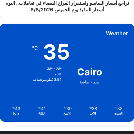
تراجع أسعار الساسو واستقرار الفراخ البيضاء في تعاملات.. اليوم
أسعار التنفيذ يوم الخميس 6/8/2026
Weather
35
℃
Cairo
38º - 28º
26%
2.54 كيلومتر/ساعة
سماء صافية
43
41
39
38
38
℃
℃
℃
℃
℃
السبت
الأحد
الأثنين
الثلاثاء
الأربعاء