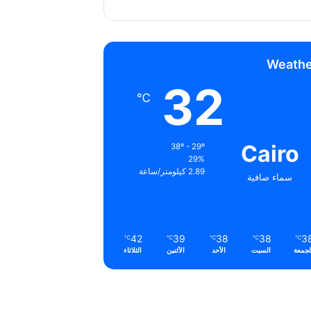
Weathe
32
℃
Cairo
38º - 29º
29%
2.89 كيلومتر/ساعة
سماء صافية
42
39
38
38
3
℃
℃
℃
℃
℃
لجمعة
السبت
الأحد
الأثنين
الثلاثاء