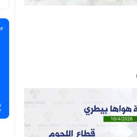
r
8
ا