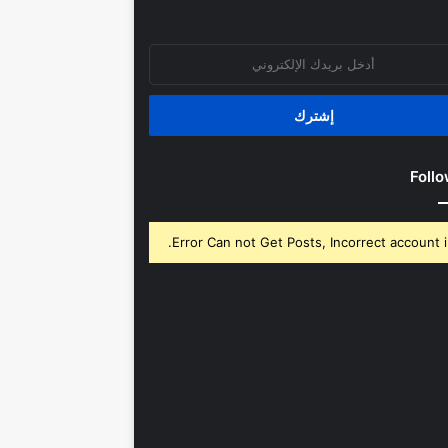
روني
Follo
Error Can not Get Posts, Incorrect account i