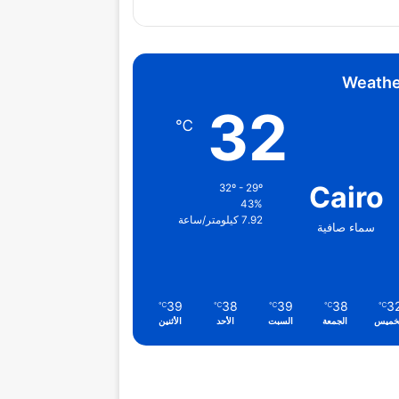
Weathe
32
℃
Cairo
32º - 29º
43%
7.92 كيلومتر/ساعة
سماء صافية
39
38
39
38
3
℃
℃
℃
℃
℃
خميس
الجمعة
السبت
الأحد
الأثنين