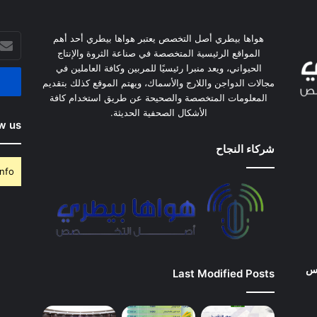
أدخل
هواها بيطري أصل التخصص يعتبر هواها بيطري أحد أهم
بريدك
المواقع الرئيسية المتخصصة في صناعة الثروة والإنتاج
الإلكت
الحيواني، ويعد منبرا رئيسيًا للمربين وكافة العاملين في
مجالات الدواجن واللارج والأسماك، ويهتم الموقع كذلك بتقديم
المعلومات المتخصصة والصحيحة عن طريق استخدام كافة
الأشكال الصحفية الحديثة.
w us
شركاء النجاح
nfo.
وس
Last Modified Posts