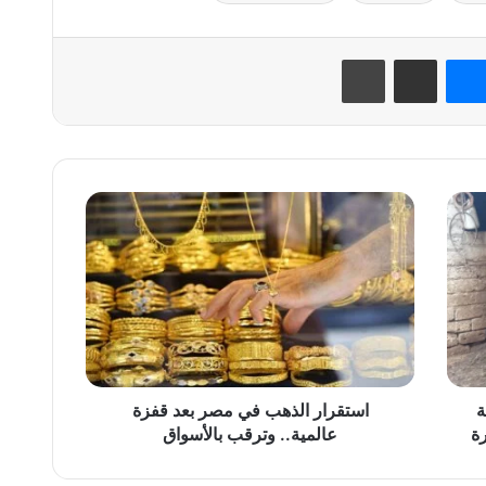
نتيريست
ماسنجر
مشاركة عبر البريد
طباعة
استقرار
الذهب
في
مصر
بعد
قفزة
عالمية..
وترقب
بالأسواق
ة
استقرار الذهب في مصر بعد قفزة
ة
عالمية.. وترقب بالأسواق