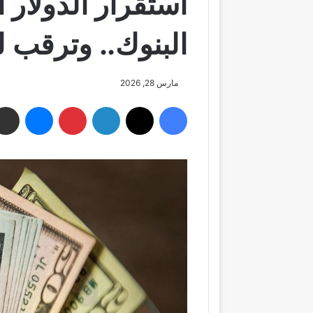
استقرار الدولار 
البنوك.. وترقب ل
مارس 28, 2026
فيسبوك
‫X
لينكدإن
بينتيريست
ماسنجر