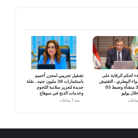
» تُحكم الرقابة على
تشغيل تجريبي لمجزر أخميم
اء البيطري.. التفتيش
باستثمارات 38 مليون جنيه.. نقلة
على 381 منشأة وضبط 65
جديدة لتعزيز سلامة اللحوم
لال يوليو
وخدمات الذبح في سوهاج
منذ 7 ساعات