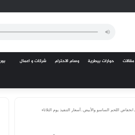
مقالات
حوارات بيطرية
وسام الاحترام
شركات و اعمال
بورص
انخفاض اللحم الساسو والأبيض..أسعار التنفيذ يوم الثلاثاء