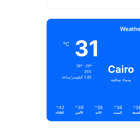
Weathe
31
℃
Cairo
38º - 29º
35%
2.82 كيلومتر/ساعة
سماء صافية
42
39
38
38
3
℃
℃
℃
℃
℃
لجمعة
السبت
الأحد
الأثنين
الثلاثاء