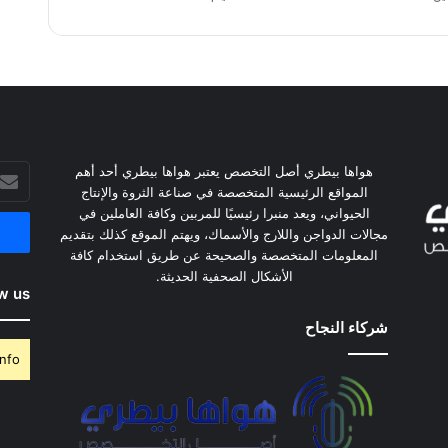
أدخل
هواها بيطري أصل التخصص يعتبر هواها بيطري أحد أهم
بريدك
المواقع الرئيسية المتخصصة في صناعة الثروة والإنتاج
الإلكت
الحيواني، ويعد منبرا رئيسيًا للمربين وكافة العاملين في
مجالات الدواجن واللارج والأسماك، ويهتم الموقع كذلك بتقديم
المعلومات المتخصصة والصحيحة عن طريق استخدام كافة
الأشكال الصحفية الحديثة.
w us
شركاء النجاح
nfo.