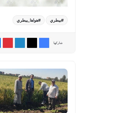
بيطري
هواها_بيطري
فيسبوك
‫X
لينكدإن
بي
شاركها
جولات
مكثفة
لحماية
القمح
والبرسيم
بالمنوفية..
ومتابعة
ميدانية