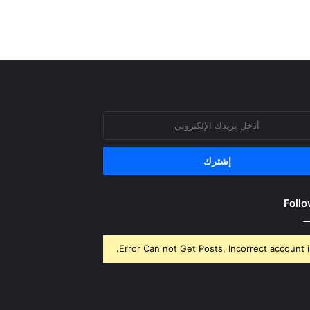
روني
Follo
Error Can not Get Posts, Incorrect account i