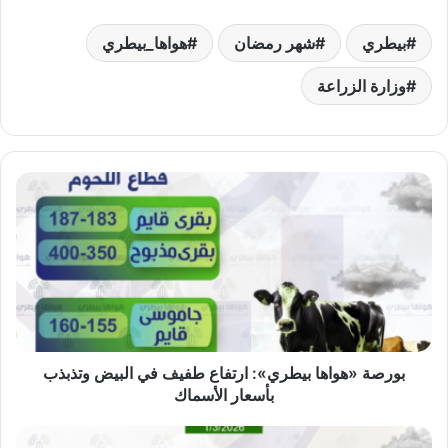
بيطري
شهر رمضان
هواها_بيطري
وزارة الزراعة
بورصة
«هواها
بيطري»:
ارتفاع
طفيف
في
البيض
وتذبذب
بأسعار
الأسماك
بورصة «هواها بيطري»: ارتفاع طفيف في البيض وتذبذب
بأسعار الأسماك
استقرار