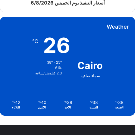
أسعار التنفيذ يوم الخميس 6/8/2026
Weather
26
℃
Cairo
38º - 25º
61%
2.3 كيلومتر/ساعة
سماء صافية
42
40
38
38
38
℃
℃
℃
℃
℃
الجمعة
السبت
الأحد
الأثنين
الثلاثاء