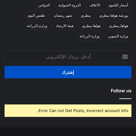
أسعار اللحوم
الأعلاف
الثروة الحيوانية
الدواجن
بورصة هواها بيطري
بيطري
شهر رمضان
طقس اليوم
هواها_بيطري
هواها بيطري
هيئة الارصاد
وزارة_الزراعه
وزارة التموين
وزارة الزراعة
أدخل
بريدك
الإلكتروني
Follow us
Error Can not Get Posts, Incorrect account info.