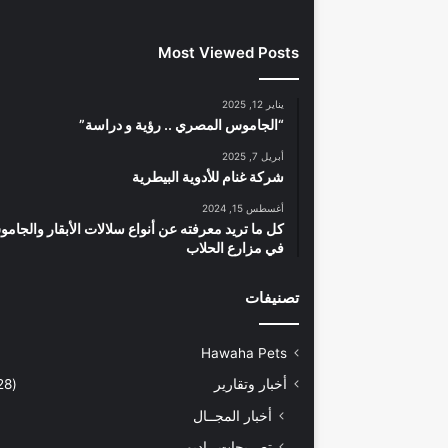
Most Viewed Posts
يناير 12, 2025
“الجاموس المصري .. رؤية و دراسة”
أبريل 7, 2025
شركة غنام للأدوية البيطرية
أغسطس 15, 2024
كل ما تريد معرفته عن أنواع سلالات الأبقار والجام
في مزارع الحلاب
تصنيفات
Hawaha Pets
أخبار وتقارير
(5٬428)
أخبار المجــال
تصريحات راديو