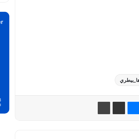
r
ها_بيطري
8
نتيريست
ماسنجر
مشاركة عبر البريد
طباعة
ا