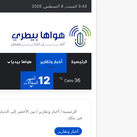
5:43 السبت, 8 أغسطس, 2026
الرئيسية
أخبار وتقارير
هواها بيديا
12
أشهر
℃
36
Cairo
المقالات
الرئيسية
/
أخبار وتقارير
/
من الأخضر إلى الدين
في بنكك
أخبار وتقارير