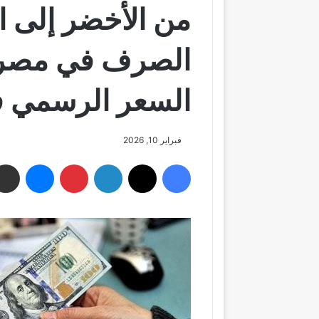
من الأخضر إلى ال
الصرف في مصر ا
السعر الرسمي ف
فبراير 10, 2026
فيسبوك
‫X
لينكدإن
بينتيريست
ماسنجر