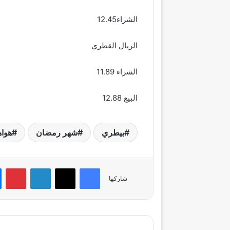
الشراء12.45
الريال القطري
الشراء 11.89
البيع 12.88
بيطري
شهر رمضان
هوا
فيسبوك
‫X
لينكدإن
بي
شاركها