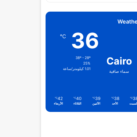
Weathe
36
℃
Cairo
38º - 28º
25%
1.01 كيلومتر/ساعة
سماء صافية
42
40
39
38
3
℃
℃
℃
℃
℃
لسبت
الأحد
الأثنين
الثلاثاء
الأربعاء