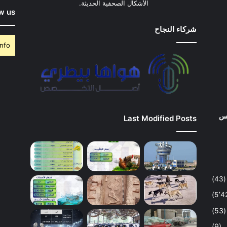
الأشكال الصحفية الحديثة.
w us
شركاء النجاح
nfo.
وس
Last Modified Posts
(43)
(53)
(9)