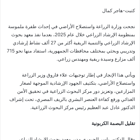
كتبت-هاجر كمال
نجحت وزارة الزراعة واستصلاح الأراضي في إحداث طفرة ملموسة
بمنظومة الإرشاد الزراعي خلال عام 2025، بعدما نفذ معهد بحوث
الإرشاد الزراعي والتنمية الريفية أكثر من 27 ألف نشاط إرشادي
وتدريبي وبحثي بمختلف محافظات الجمهورية، استفاد منها نحو 715
ألف مزارع وسيدة ريفية ومهندس زراعي.
ويأتي هذا الإنجاز في إطار توجيهات علاء فاروق وزير الزراعة
واستصلاح الأراضي، بتكثيف الجهود الإرشادية الموجهة لصغار
المزارعين، وتعزيز دور مركز البحوث الزراعية في تحقيق الأمن
الغذائي ورفع كفاءة العنصر البشري بالريف المصري، تحت إشراف
الدكتور عادل عبد العظيم رئيس مركز البحوث الزراعية.
تقليل البصمة الكربونية
وقال الدكتور ياسر الحيمري مدير معهد بحوث الإرشاد الزراعي