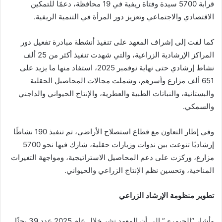
قرابة 5700 سيدة وفتاة ريفية في 19 محافظة، دعمًا للتمكين
الاقتصادي والاجتماعي وتعزيز دور المرأة في التنمية الريفية.
كما لفت إلى إشراف المعهد على تنفيذ أنشطة مبادرة تفعيل دور
المراكز الإرشادية الزراعية، والتي شهدت تنفيذ أكثر من 25 ألف
نشاط إرشادي حتى نهاية نوفمبر 2025، استفاد منها ما يزيد على
651 ألف مزارع وأسرهم، وشملت مجالات المحاصيل الحقلية
والبستانية، والنباتات الطبية والعطرية، والإنتاج الحيواني والداجني
والسمكي.
وفي إطار التعاون مع قطاع استصلاح الأراضي، تم تنفيذ 190 نشاطًا
إرشاديًا تنوعت بين ندوات وزيارات حقلية، شارك فيها نحو 5700
مزارع، وركزت على دعم المحاصيل الاستراتيجية، ومواجهة التغيرات
المناخية، وتحسين نظم الإنتاج الزراعي والحيواني.
تطوير منظومة الإرشاد الزراعي
وأشار “الحيمري” إلى أن المعهد نشر خلال عام 2025 عدد 39 بحثًا