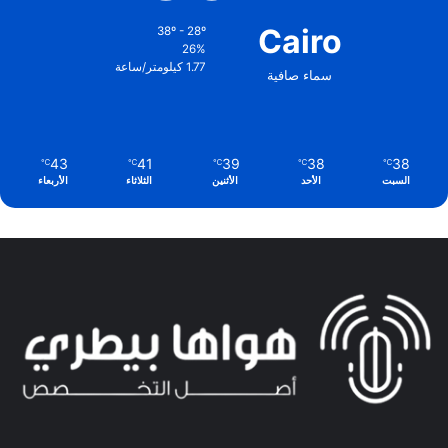
Cairo
38º - 28º
26%
1.77 كيلومتر/ساعة
سماء صافية
43
41
39
38
38
℃
℃
℃
℃
℃
السبت
الأحد
الأثنين
الثلاثاء
الأربعاء