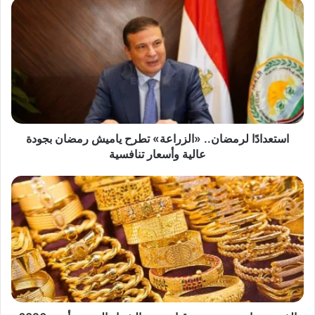
استعدادًا
لرمضان..
«الزراعة»
تطرح
ياميش
رمضان
بجودة
عالية
وأسعار
تنافسية
استعدادًا لرمضان.. «الزراعة» تطرح ياميش رمضان بجودة
عالية وأسعار تنافسية
الذهب
يتراجع
بعد
صعود
قياسي..
والشراء
اليوم
يبدأ
من
6820