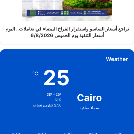
تراجع أسعار الساسو واستقرار الفراخ البيضاء في تعاملات.. اليوم
أسعار التنفيذ يوم الخميس 6/8/2026
Weather
25
℃
Cairo
38º - 25º
61%
2.56 كيلومتر/ساعة
سماء صافية
℃
℃
℃
℃
℃