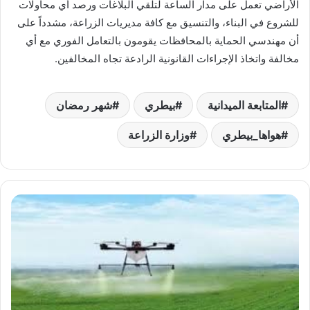
الأراضي تعمل على مدار الساعة لتلقي البلاغات ورصد أي محاولات
للشروع في البناء، والتنسيق مع كافة مديريات الزراعة، مشدداً على
أن مهندسي الحماية بالمحافظات يقومون بالتعامل الفوري مع أي
مخالفة واتخاذ الإجراءات القانونية الرادعة تجاه المخالفين.
المتابعة الميدانية
بيطري
شهر رمضان
هواها_بيطري
وزارة الزراعة
«بحوث
وقاية
النباتات»
يعلن
تحديث
قائمة
المبيدات
المعتمدة