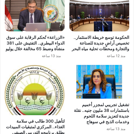
الحكومة توسع خريطة الاستثمار..
«الزراعة» تُحكم الرقابة على سوق
تخصيص أراضٍ جديدة للصناعة
الدواء البيطري.. التفتيش على 381
والتجارة ومحطات تحلية مياه البحر
منشأة وضبط 65 مخالفة خلال يوليو
منذ 12 ساعة
منذ 13 ساعة
تشغيل تجريبي لمجزر أخميم
باستثمارات 38 مليون جنيه.. نقلة
جديدة لتعزيز سلامة اللحوم
لتأهيل 300 طالب في سلامة
وخدمات الذبح في سوهاج
الغذاء.. المركزي لمتبقيات المبيدات
منذ 13 ساعة
يطلق برنامجه التدريبي الصيفي