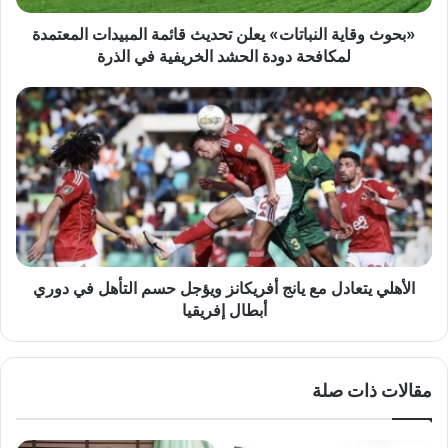
لمكافحة
دودة
«بحوث وقاية النباتات» يعلن تحديث قائمة المبيدات المعتمدة
الحشد
لمكافحة دودة الحشد الخريفية في الذرة
الخريفية
في
الأهلي
الذرة
يتعادل
مع
يانج
أفريكانز
ويؤجل
حسم
التأهل
في
دوري
الأهلي يتعادل مع يانج أفريكانز ويؤجل حسم التأهل في دوري
أبطال
أبطال إفريقيا
إفريقيا
مقالات ذات صلة