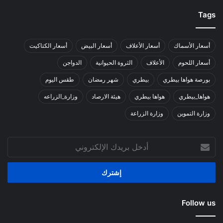
Tags
أسعار الأسماك
أسعار الأعلاف
أسعار البيض
أسعار الكتاكيت
أسعار اللحوم
الأعلاف
الثروة الحيوانية
الدواجن
بورصة هواها بيطري
بيطري
شهر رمضان
طقس اليوم
هواها_بيطري
هواها بيطري
هيئة الارصاد
وزارة_الزراعه
وزارة التموين
وزارة الزراعة
أدخل
بريدك
الإلكتروني
Follow us