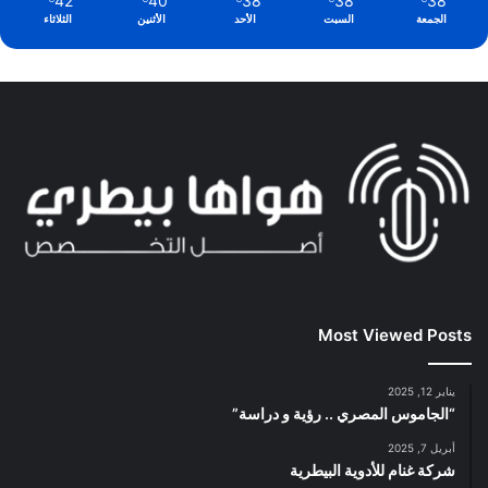
42
40
38
38
38
الجمعة
السبت
الأحد
الأثنين
الثلاثاء
Most Viewed Posts
يناير 12, 2025
“الجاموس المصري .. رؤية و دراسة”
أبريل 7, 2025
شركة غنام للأدوية البيطرية