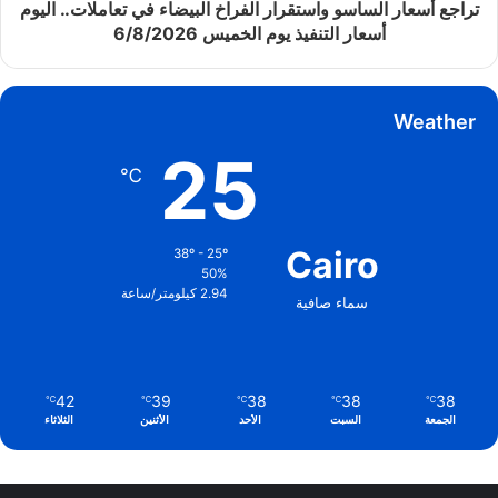
تراجع أسعار الساسو واستقرار الفراخ البيضاء في تعاملات.. اليوم
أسعار التنفيذ يوم الخميس 6/8/2026
Weather
25
℃
Cairo
38º - 25º
50%
2.94 كيلومتر/ساعة
سماء صافية
42
39
38
38
38
℃
℃
℃
℃
℃
الجمعة
السبت
الأحد
الأثنين
الثلاثاء