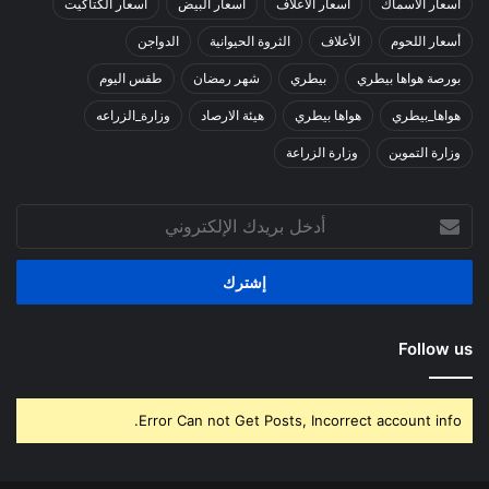
أسعار الأسماك
أسعار الأعلاف
أسعار البيض
أسعار الكتاكيت
أسعار اللحوم
الأعلاف
الثروة الحيوانية
الدواجن
بورصة هواها بيطري
بيطري
شهر رمضان
طقس اليوم
هواها_بيطري
هواها بيطري
هيئة الارصاد
وزارة_الزراعه
وزارة التموين
وزارة الزراعة
أدخل
بريدك
الإلكتروني
Follow us
Error Can not Get Posts, Incorrect account info.