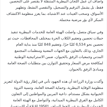
وأضاف أن عمل اللجان البيطرية المتنقلة لا يقتصر على التحصين
فقط، بل يشمل الترقيم والتسجيل، والتقصي النشط، وتطهير
الأسواق، وسحب العينات عند الاشتباه، بما يعزز منظومة الاكتشاف
المبكر لأي بؤر مرضية محتملة.
وفي سياق متصل، واصلت الهيئة العامة للخدمات البيطرية تنفيذ
حملات تحصين وتعقيم الكلاب الحرة بمختلف المحافظات، حيث تم
تحصين نحو 6,534 كلبًا حرًا، وتعقيم 848 كلبًا منذ بداية العام
الجاري، وذلك بالتعاون مع الجهات المعنية ومنظمات المجتمع
المدني وجمعيات الرفق بالحيوان، ضمن الاستراتيجية الوطنية
لمكافحة مرض السعار وتحقيق التوازن بين متطلبات الصحة العامة
ومبادئ الرفق بالحيوان.
وأكدت وزارة الزراعة أن هذه الجهود تأتي في إطار رؤية الدولة لتعزيز
منظومة الوقاية البيطرية، وحماية الصحة العامة، وتنمية الثروة
الحيوانية بشكل مستدام، داعية المربين والمواطنين إلى التعاون
الكامل مع الفرق البيطرية الميدانية، والتواصل مع الهيئة العامة
للخدمات البيطرية عبر الخط الساخن 19561 للإبلاغ أو الاستفسار.