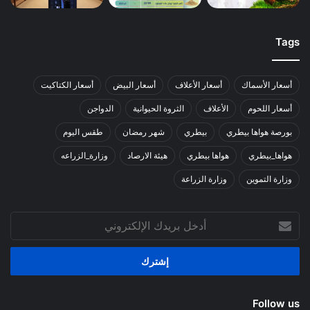
Tags
أسعار الأسماك
أسعار الأعلاف
أسعار البيض
أسعار الكتاكيت
أسعار اللحوم
الأعلاف
الثروة الحيوانية
الدواجن
بورصة هواها بيطري
بيطري
شهر رمضان
طقس اليوم
هواها_بيطري
هواها بيطري
هيئة الارصاد
وزارة_الزراعه
وزارة التموين
وزارة الزراعة
أدخل
بريدك
الإلكتروني
Follow us