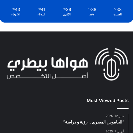
43
41
39
38
38
℃
℃
℃
℃
℃
السبت
الأحد
الأثنين
الثلاثاء
الأربعاء
Most Viewed Posts
يناير 12, 2025
“الجاموس المصري .. رؤية و دراسة”
أبريل 7, 2025