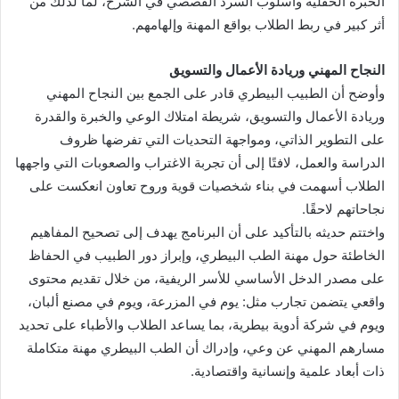
الخبرة الحقلية وأسلوب السرد القصصي في الشرح، لما لذلك من
أثر كبير في ربط الطلاب بواقع المهنة وإلهامهم.
النجاح المهني وريادة الأعمال والتسويق
وأوضح أن الطبيب البيطري قادر على الجمع بين النجاح المهني
وريادة الأعمال والتسويق، شريطة امتلاك الوعي والخبرة والقدرة
على التطوير الذاتي، ومواجهة التحديات التي تفرضها ظروف
الدراسة والعمل، لافتًا إلى أن تجربة الاغتراب والصعوبات التي واجهها
الطلاب أسهمت في بناء شخصيات قوية وروح تعاون انعكست على
نجاحاتهم لاحقًا.
واختتم حديثه بالتأكيد على أن البرنامج يهدف إلى تصحيح المفاهيم
الخاطئة حول مهنة الطب البيطري، وإبراز دور الطبيب في الحفاظ
على مصدر الدخل الأساسي للأسر الريفية، من خلال تقديم محتوى
واقعي يتضمن تجارب مثل: يوم في المزرعة، ويوم في مصنع ألبان،
ويوم في شركة أدوية بيطرية، بما يساعد الطلاب والأطباء على تحديد
مسارهم المهني عن وعي، وإدراك أن الطب البيطري مهنة متكاملة
ذات أبعاد علمية وإنسانية واقتصادية.