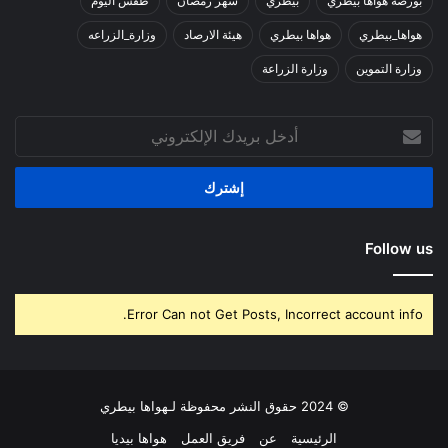
بورصة هواها بيطري
بيطري
شهر رمضان
طقس اليوم
هواها_بيطري
هواها بيطري
هيئة الارصاد
وزارة_الزراعه
وزارة التموين
وزارة الزراعة
أدخل
بريدك
الإلكتروني
Follow us
Error Can not Get Posts, Incorrect account info.
© 2024 حقوق النشر محفوظة لـهواها بيطري
الرئيسية
عن
فريق العمل
هواها بيديا