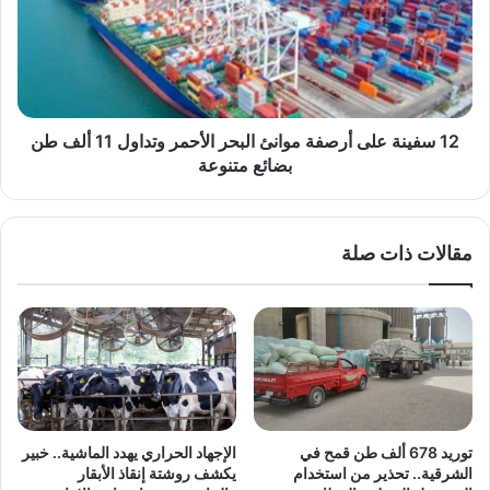
أرصفة
موانئ
البحر
الأحمر
وتداول
11
ألف
12 سفينة على أرصفة موانئ البحر الأحمر وتداول 11 ألف طن
طن
بضائع متنوعة
بضائع
متنوعة
مقالات ذات صلة
توريد 678 ألف طن قمح في
الإجهاد الحراري يهدد الماشية.. خبير
الشرقية.. تحذير من استخدام
يكشف روشتة إنقاذ الأبقار