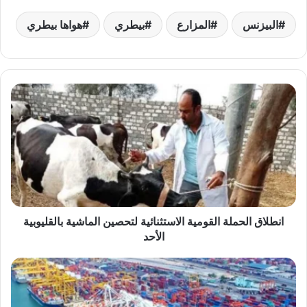
البيزنس
المزارع
بيطري
هواها بيطري
انطلاق
الحملة
القومية
الاستثنائية
لتحصين
الماشية
بالقليوبية
الأحد
انطلاق الحملة القومية الاستثنائية لتحصين الماشية بالقليوبية
الأحد
12
سفينة
على