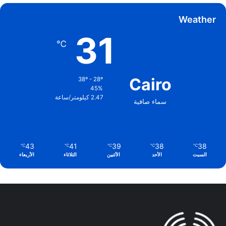
Weather
31
℃
Cairo
38º - 28º
45%
2.47 كيلومتر/ساعة
سماء صافية
43
41
39
38
38
℃
℃
℃
℃
℃
السبت
الأحد
الأثنين
الثلاثاء
الأربعاء