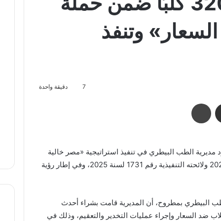
مطروح تحصن 320 كلبًا ضمن حملة
لسعار» وتنفذ
7
دقيقة واحدة
مشاركة عبر البريد
طباعة
 مديرية الطب البيطري في تنفيذ استراتيجية «مصر خالية
من السعار»، تطبيقًا لقانون رقم 29 لسنة 2023 ولائحته التنفيذية رقم 1731 لسنة 2025، وفي إطار رؤية
طب البيطري بمطروح، أن المديرية قامت بشراء أحدث
اب ضد السعار وإجراء عمليات التخدير والتعقيم، وذلك في