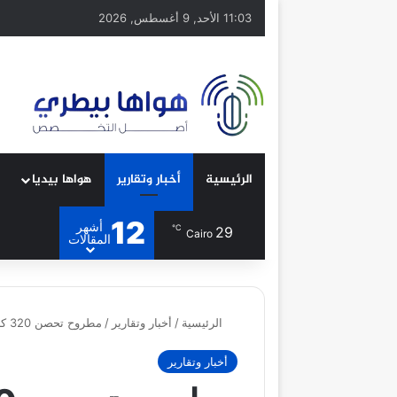
11:03 الأحد, 9 أغسطس, 2026
الرئيسية
أخبار وتقارير
هواها بيديا
12
أشهر
℃
29
Cairo
المقالات
الرئيسية
/
أخبار وتقارير
/
مطروح تحصن 320 كلبًا ضمن حملة «مصر خالية من السعار» وتنفذ عمليات التعقيم
أخبار وتقارير