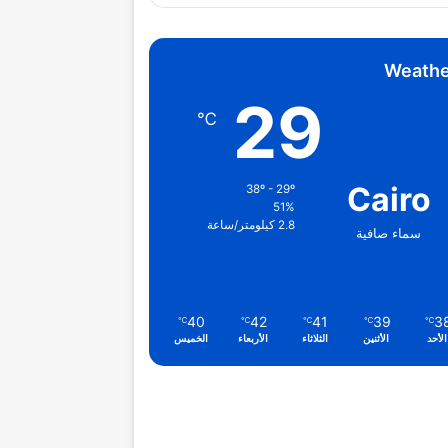
Weathe
29
℃
Cairo
38º - 29º
51%
2.8 كيلومتر/ساعة
سماء صافية
40
42
41
39
3
℃
℃
℃
℃
℃
الأحد
الأثنين
الثلاثاء
الأربعاء
الخميس