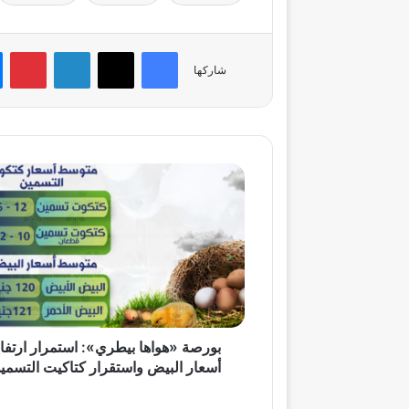
فيسبوك
‫X
لينكدإن
بي
شاركها
بورصة
«هواها
بيطري»:
استمرار
ارتفاع
أسعار
البيض
واستقرار
كتاكيت
التسمين
بورصة «هواها بيطري»: استمرار ارتفا
أسعار البيض واستقرار كتاكيت التسمي