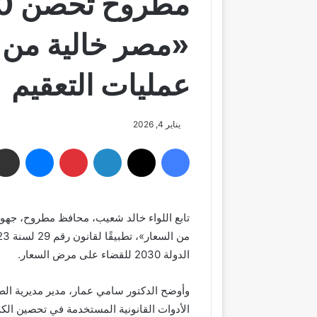
«مصر خالية من ا
عمليات التعقيم
يناير 4, 2026
فيسبوك
‫X
لينكدإن
بينتيريست
ماسنجر
تابع اللواء خالد شعيب، محافظ مطروح، جهود
الدولة 2030 للقضاء على مرض السعار.
وأوضح الدكتور سامي عمار، مدير مديرية ال
الأدوات القانونية المستخدمة في تحصين الكل