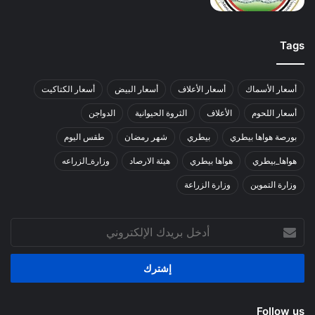
Tags
أسعار الأسماك
أسعار الأعلاف
أسعار البيض
أسعار الكتاكيت
أسعار اللحوم
الأعلاف
الثروة الحيوانية
الدواجن
بورصة هواها بيطري
بيطري
شهر رمضان
طقس اليوم
هواها_بيطري
هواها بيطري
هيئة الارصاد
وزارة_الزراعه
وزارة التموين
وزارة الزراعة
أدخل
بريدك
الإلكتروني
Follow us