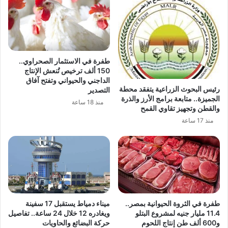
طفرة في الاستثمار الصحراوي..
150 ألف ترخيص تُنعش الإنتاج
الداجني والحيواني وتفتح آفاق
رئيس البحوث الزراعية يتفقد محطة
التصدير
الجميزة.. متابعة برامج الأرز والذرة
منذ 18 ساعة
والقطن وتجهيز تقاوي القمح
منذ 17 ساعة
طفرة في الثروة الحيوانية بمصر..
ميناء دمياط يستقبل 17 سفينة
11.4 مليار جنيه لمشروع البتلو
ويغادره 12 خلال 24 ساعة.. تفاصيل
و600 ألف طن إنتاج اللحوم
حركة البضائع والحاويات