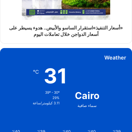
«أسعار التنفيذ»استقرار الساسو والأبيض.. هدوء يسيطر على
أسعار الدواجن خلال تعاملات اليوم
Weather
31
℃
Cairo
39º - 30º
29%
3.11 كيلومتر/ساعة
سماء صافية
40
39
40
40
39
℃
℃
℃
℃
℃