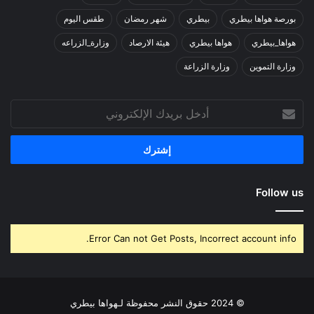
بورصة هواها بيطري
بيطري
شهر رمضان
طقس اليوم
هواها_بيطري
هواها بيطري
هيئة الارصاد
وزارة_الزراعه
وزارة التموين
وزارة الزراعة
أدخل
بريدك
الإلكتروني
Follow us
Error Can not Get Posts, Incorrect account info.
© 2024 حقوق النشر محفوظة لـهواها بيطري