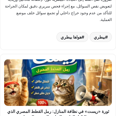
لتعويض نقص السوائل، مع إجراء فحص سريري دقيق لمكان الجراحة
للتأكد من عدم وجود خراج داخلي أو تجمع سوائل خلف موضع
العملية.
بيطري
هواها بيطري
ثورة
«ريست»
في
نظافة
المنازل:
رمل
القطط
المصري
الذي
حقق
ثورة «ريست» في نظافة المنازل: رمل القطط المصري الذي