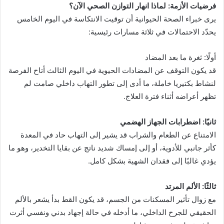
فرضيات الأزمة: لماذا انهار التوازن الصحي الآن؟
يرى خبراء الصحة الحيوانية أن توقيت الانتكاسة في اليوم الخامس
يحدّد الاحتمالات في ثلاثة مسارات رئيسية:
أولًا: ثغرة ما بعد المضاد
قد يكون التوقف عن المضادات الحيوية في اليوم الثالث أتاح الفرصة
لنشاط بكتيريا خاملة، ما أدى إلى تطور التهاب داخلي صامت لم
تظهر أعراضه أثناء فترة العلاج.
ثانيًا: اضطرابات الجهاز الهضمي
الامتناع عن الطعام والشراب قد يشير إلى التهاب حاد في المعدة
كأثر جانبي للأدوية، أو إلى إمساك شديد ناتج عن بقايا التخدير، وهو ما
يؤدي غالبًا إلى فقدان الشهية بشكل كامل.
ثالثًا: الألم المرتد
مع زوال تأثير المسكنات من الجسم، قد يكون القط بدأ يشعر بالألم
الحقيقي للجرح الداخلي، ما أدخله في حالة إجهاد بدني ونفسي أثرت