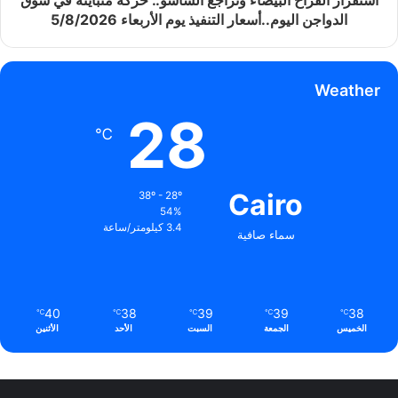
استقرار الفراخ البيضاء وتراجع الساسو.. حركة متباينة في سوق
الدواجن اليوم..أسعار التنفيذ يوم الأربعاء 5/8/2026
Weather
28
℃
Cairo
38º - 28º
54%
3.4 كيلومتر/ساعة
سماء صافية
40
38
39
39
38
℃
℃
℃
℃
℃
الخميس
الجمعة
السبت
الأحد
الأثنين