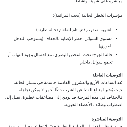
مباشرة على شهيته ونشاطه.
مؤشرات الخطر الحالية (تحت المراقبة):
الشهية: صفر، رفض تام للطعام (حالة طارئة)
مستوى السوائل: خطر الإصابة بالجفاف (يستوجب التدخل
الفوري)
حالة الجرح: تحت الفحص البصري، مع احتمال وجود التهاب أو
تجمع سوائل داخلي
التوصيات العاجلة
تُعد الساعات الأربع والعشرون القادمة حاسمة في مسار الحالة،
حيث يُعتبر امتناع القط عن الشرب خطًا أحمر لا يمكن تجاهله.
فالجفاف في هذه المرحلة قد يؤدي إلى مضاعفات خطيرة، تصل إلى
اضطراب وظائف الأعضاء الحيوية.
التوصية المباشرة
ضرورة نقل القط إلى العيادة البيطرية فورًا لإعطائه محاليل وريدية