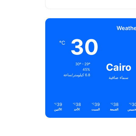
Weathe
30
℃
Cairo
30º - 29º
45%
6.8 كيلومتر/ساعة
سماء صافية
39
38
39
38
3
℃
℃
℃
℃
℃
خميس
الجمعة
السبت
الأحد
الأثنين