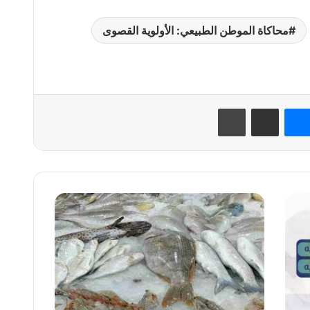
محاكاة الموطن الطبيعي: الأولوية القصوى
نتيريست
ماسنجر
مشاركة عبر البريد
طباعة
أحمد
العياط:
انخفاض
درجات
الحرارة
يقلل
من
وزن