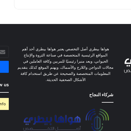
أدخل
هواها بيطري أصل التخصص يعتبر هواها بيطري أحد أهم
بريدك
المواقع الرئيسية المتخصصة في صناعة الثروة والإنتاج
الإلكت
الحيواني، ويعد منبرا رئيسيًا للمربين وكافة العاملين في
مجالات الدواجن واللارج والأسماك، ويهتم الموقع كذلك بتقديم
المعلومات المتخصصة والصحيحة عن طريق استخدام كافة
الأشكال الصحفية الحديثة.
w us
شركاء النجاح
nfo.