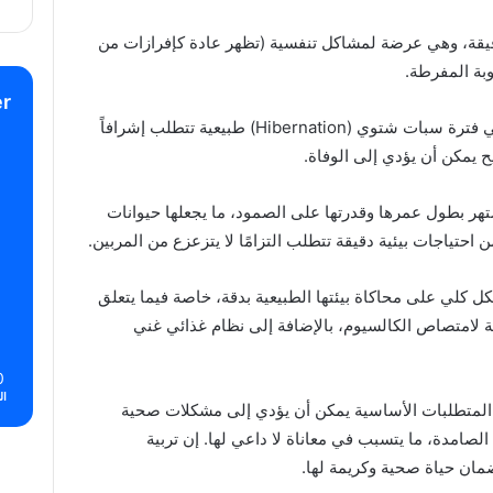
يقة، وهي عرضة لمشاكل تنفسية (تظهر عادة كإفرازات من
وبة المفرطة.
r
كما أن بعض السلالات الصحراوية قد تدخل في فترة سبات شتوي (Hibernation) طبيعية تتطلب إشرافاً
 يمكن أن يؤدي إلى الوفاة.
تهر بطول عمرها وقدرتها على الصمود، ما يجعلها حيوانات
ن احتياجات بيئية دقيقة تتطلب التزامًا لا يتزعزع من المربين.
كل كلي على محاكاة بيئتها الطبيعية بدقة، خاصة فيما يتعلق
ة المثالية، وأشعة UVB الضرورية لامتصاص الكالسيوم، بالإضافة إلى نظام غذائي غني
0
ال
ه المتطلبات الأساسية يمكن أن يؤدي إلى مشكلات صحية
 الصامدة، ما يتسبب في معاناة لا داعي لها. إن تربية
ضمان حياة صحية وكريمة لها.