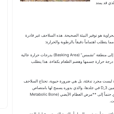
ذي قد يمتد
حراوية هو توفير البيئة الصحيحة. هذه السلاحف غير قادرة
ما يتطلب اهتماماً دقيقاً بالرطوبة والحرارة:
الحرارة والتدفئة (Basking) تحتاج السلاحف إلى منطقة “تشمس” (Basking Area) بدرجات حرارة عالية
جة مئوية) لتنظيم درجة حرارة جسمها وهضم الطعام بكفاءة. هذا يتطلب
جية (UVB): هذه الإضاءة ليست مجرد تدفئة، بل هي ضرورة حيوية، تحتاج السلاحف
إلى التعرض المنتظم لأشعة UVB لإنتاج فيتامين D_3 في جلدها، والذي بدوره يسمح لها بامتصاص
الكالسيوم من الغذاء. غياب إضاءة UVB يؤدي حتماً إلى **مرض العظام الأيضي (Metabolic Bone
فة، مع أرضية من الرمل أو التربة التي تسمح لها بالحفر،