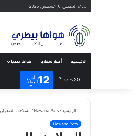
9:50 الخميس, 6 أغسطس, 2026
الرئيسية
أخبار وتقارير
هواها بيديا
12
أشهر
℃
30
Cairo
المقالات
الرئيسية
/
Hawaha Pets
/
السلاحف الصحراوية
Hawaha Pets