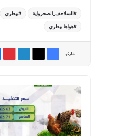
السلاحف_الصحرواية
بيطري
هواها بيطري
فيسبوك
‫X
لينكدإن
بي
شاركها
اسعار
التنفيذ
يوم
الأحد
28/12/2025