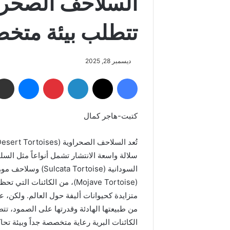
السلاحف الصحرا
تتطلب بيئة متخص
ديسمبر 28, 2025
فيسبوك
‫X
لينكدإن
بينتيريست
ماسنجر
كتبت-هاجر كمال
سلالة واسعة الانتشار تشمل أنواعاً مثل السل
السودانية (Sulcata Tortoise) وس
(Mojave Tortoise)، من الكائنات الت
متزايدة كحيوانات أليفة حول العالم. ولكن، ع
من طبيعتها الهادئة وقدرتها على الصمود، تت
الكائنات البرية رعاية متخصصة جداً وبيئة تح