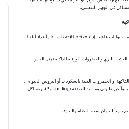
مشاكل في الجهاز التنفسي.
كهة
خلافاً للاعتقاد الشائع، فإن السلاحف الصحراوية حيوانات عاشبة (Herbivores) تتطلب نظاماً غذائياً غنياً
العشب البري والخضروات الورقية الداكنة (مثل الخس
اكهة أو الخضروات الغنية بالسكريات أو البروتين الحيواني.
الإفراط في البروتين والسكر يمكن أن يسبب نمواً غير طبيعي ومشوه للصدفة (Pyramiding)، ومشاكل
م يومياً لضمان صحة العظام والصدفة.