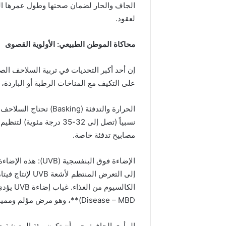
الجاف والحار لضمان صحتها وطول عمرها ال
لعقود.
محاكاة الموطن الطبيعي: الأولوية القصوى
إن أحد أكبر التحديات في تربية السلاحف الص
على التكيف مع المناخات الرطبة أو الباردة، م
نسبياً (تصل إلى 32-35 در
مصابيح تدفئة خاصة.
الإضاءة فوق البنفس
Disease – MBD)**، وهو مرض مؤلم ومميت.
المأوى الجاف: يجب أن تكون بيئة المعيشة جا