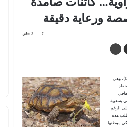
وية… كائنات صامدة
صة ورعاية دقيقة
7
2 دقائق
مشاركة عبر البريد
طباعة
تُعد السلاحف الصحراوية (Desert Tortoises)، وهي
حفاة
لاحف موهافي
ي تحظى بشعبية
لى الرغم
طلب هذه
اكي موطنها