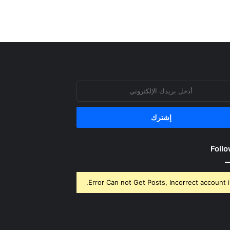
روني
Follo
Error Can not Get Posts, Incorrect account i